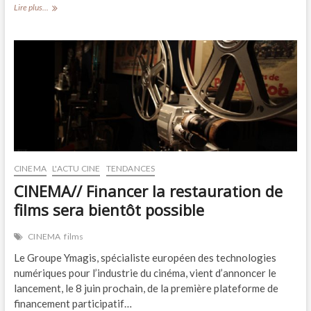
CINEMA//
Lire plus...
Réouverture
du
mythique
cinéma
« Les
3
Luxembourg »
CINEMA
L'ACTU CINE
TENDANCES
CINEMA// Financer la restauration de
films sera bientôt possible
CINEMA
films
Le Groupe Ymagis, spécialiste européen des technologies
numériques pour l’industrie du cinéma, vient d’annoncer le
lancement, le 8 juin prochain, de la première plateforme de
financement participatif…