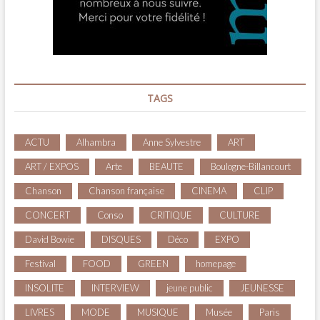
TAGS
ACTU
Alhambra
Anne Sylvestre
ART
ART / EXPOS
Arte
BEAUTE
Boulogne-Billancourt
Chanson
Chanson française
CINEMA
CLIP
CONCERT
Conso
CRITIQUE
CULTURE
David Bowie
DISQUES
Déco
EXPO
Festival
FOOD
GREEN
homepage
INSOLITE
INTERVIEW
jeune public
JEUNESSE
LIVRES
MODE
MUSIQUE
Musée
Paris