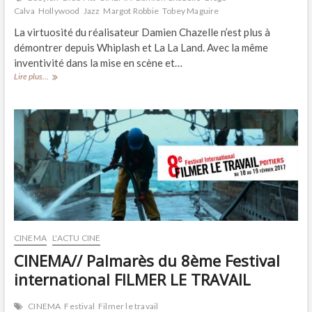
Calva
Hollywood
Jazz
Margot Robbie
Tobey Maguire
La virtuosité du réalisateur Damien Chazelle n’est plus à
démontrer depuis Whiplash et La La Land. Avec la même
inventivité dans la mise en scène et…
CRITIQUE//
Lire plus...
« Babylon »,
un
film
de
Damien
Chazelle
CINEMA
L'ACTU CINE
CINEMA// Palmarès du 8ème Festival
international FILMER LE TRAVAIL
CINEMA
Festival
Filmer le travail