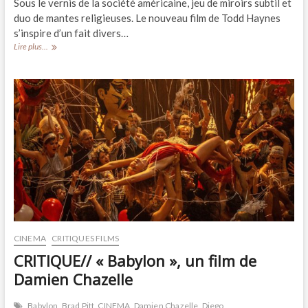
Sous le vernis de la société américaine, jeu de miroirs subtil et
duo de mantes religieuses. Le nouveau film de Todd Haynes
s’inspire d’un fait divers…
CRITIQUE
Lire plus...
//
« May
December »,
un
film
de
Todd
Haynes
CINEMA
CRITIQUES FILMS
CRITIQUE// « Babylon », un film de
Damien Chazelle
Babylon
Brad Pitt
CINEMA
Damien Chazelle
Diego