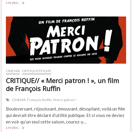
CINEMA//
Lire plus...
Financer
la
restauration
de
films
sera
bientôt
possible
CINEMA
CRITIQUES FILMS
CRITIQUE// « Merci patron ! », un film
de François Ruffin
CINEMA
François Ruffin
Merci patron !
Bouleversant, réjouissant, émouvant, désopilant, voilà un film
qui devrait être déclaré d’utilité publique. Et si vous ne deviez
en voir qu’un seul cette saison, courez-y…
CRITIQUE//
Lire plus...