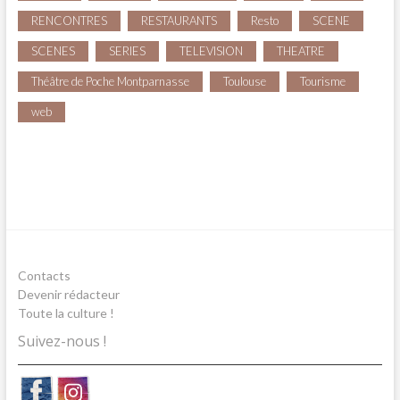
RENCONTRES
RESTAURANTS
Resto
SCENE
SCENES
SERIES
TELEVISION
THEATRE
Théâtre de Poche Montparnasse
Toulouse
Tourisme
web
Contacts
Devenir rédacteur
Toute la culture !
Suivez-nous !