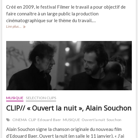
Créé en 2009, le festival Filmer le travail a pour objectif de
faire connaître à un large public la production
cinématographique sur le thème du travail.…
CINEMA//
Lire plus...
Palmarès
du
8ème
Festival
international
FILMER
LE
TRAVAIL
MUSIQUE
SELECTION CLIPS
CLIP// « Ouvert la nuit », Alain Souchon
CINEMA
CLIP
Edouard Baer
MUSIQUE
Ouvert la nuit
Souchon
Alain Souchon signe la chanson originale du nouveau film
d’Edouard Baer, Ouvert la nuit (en salle le 11 janvier). « J’ai