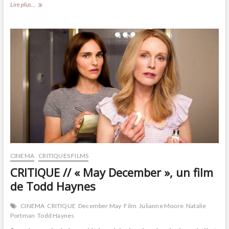
CRITIQUE//
Lire plus...
«
The
substance
»,
un
film
de
Coralie
Fargeat
CINEMA
CRITIQUES FILMS
CRITIQUE // « May December », un film
de Todd Haynes
CINEMA
CRITIQUE
December May
Film
Julianne Moore
Natalie
Portman
Todd Haynes