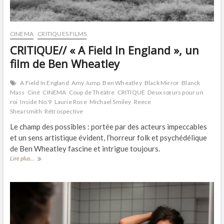
CINEMA
CRITIQUES FILMS
CRITIQUE// « A Field In England », un
film de Ben Wheatley
A Field In England
Amy Jump
Ben Wheatley
Black Mirror
Blanck
Mass
Ciné
CINEMA
Coup de Théâtre
CRITIQUE
Deux sœurs pour un
roi
Inside No.9
Laurie Rose
Michael Smiley
Reece
Shearsmith
Rétrospective
Le champ des possibles : portée par des acteurs impeccables
et un sens artistique évident, l’horreur folk et psychédélique
de Ben Wheatley fascine et intrigue toujours.
CRITIQUE//
Lire plus...
«
A
Field
In
England
»,
un