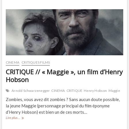
« Merci
patron
! »,
un
film
de
François
Ruffin
CINEMA
CRITIQUES FILMS
CRITIQUE // « Maggie », un film d’Henry
Hobson
Arnold Schwarzenegger
CINEMA
CRITIQUE
Henry Hobson
Maggie
Zombies, vous avez dit zombies ? Sans aucun doute possible,
la jeune Maggie (personnage principal du film éponyme
d’Henry Hobson) est bien un de ces morts…
CRITIQUE
Lire plus...
//
« Maggie »,