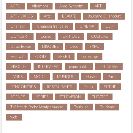
ACTU
Alhambra
Anne Sylvestre
ART
ART / EXPOS
Arte
BEAUTE
Boulogne-Billancourt
Chanson
Chanson française
CINEMA
CLIP
CONCERT
Conso
CRITIQUE
CULTURE
David Bowie
DISQUES
Déco
EXPO
Festival
FOOD
GREEN
homepage
INSOLITE
INTERVIEW
jeune public
JEUNESSE
LIVRES
MODE
MUSIQUE
Musée
Paris
RENCONTRES
RESTAURANTS
Resto
SCENE
SCENES
SERIES
TELEVISION
THEATRE
Théâtre de Poche Montparnasse
Toulouse
Tourisme
web