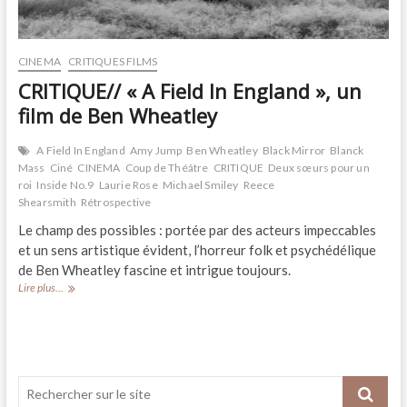
CINEMA
CRITIQUES FILMS
CRITIQUE// « A Field In England », un
film de Ben Wheatley
A Field In England
Amy Jump
Ben Wheatley
Black Mirror
Blanck
Mass
Ciné
CINEMA
Coup de Théâtre
CRITIQUE
Deux sœurs pour un
roi
Inside No.9
Laurie Rose
Michael Smiley
Reece
Shearsmith
Rétrospective
Le champ des possibles : portée par des acteurs impeccables
et un sens artistique évident, l’horreur folk et psychédélique
de Ben Wheatley fascine et intrigue toujours.
CRITIQUE//
Lire plus...
«
A
Field
In
England
»,
un