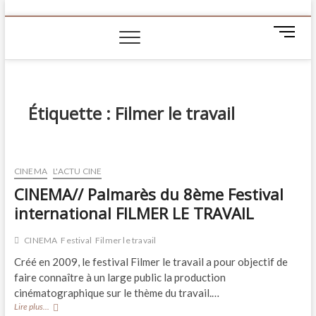
M
e
n
u
B
Étiquette :
Filmer le travail
u
t
t
o
n
CINEMA
L'ACTU CINE
CINEMA// Palmarès du 8ème Festival
international FILMER LE TRAVAIL
CINEMA
Festival
Filmer le travail
Créé en 2009, le festival Filmer le travail a pour objectif de
faire connaître à un large public la production
cinématographique sur le thème du travail.…
CINEMA//
Lire plus...