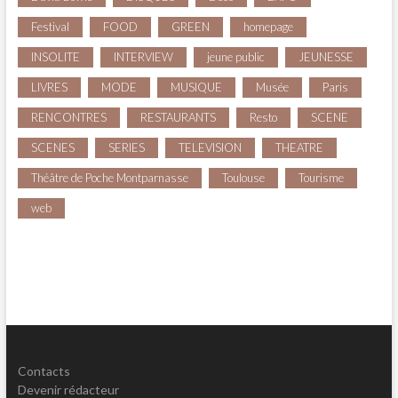
Festival
FOOD
GREEN
homepage
INSOLITE
INTERVIEW
jeune public
JEUNESSE
LIVRES
MODE
MUSIQUE
Musée
Paris
RENCONTRES
RESTAURANTS
Resto
SCENE
SCENES
SERIES
TELEVISION
THEATRE
Théâtre de Poche Montparnasse
Toulouse
Tourisme
web
Contacts
Devenir rédacteur