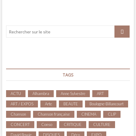
Palmarès
du
8ème
Festival
international
FILMER
LE
TRAVAIL
TAGS
ACTU
Alhambra
Anne Sylvestre
ART
ART / EXPOS
Arte
BEAUTE
Boulogne-Billancourt
Chanson
Chanson française
CINEMA
CLIP
CONCERT
Conso
CRITIQUE
CULTURE
David Bowie
DISQUES
Déco
EXPO