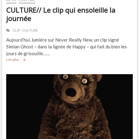
CULTURE// Le clip qui ensoleille la
journée
CLIP
CULTURE
Aujourd’hui, lumière sur Never Really New, un clip signé
Simian Ghost – dans la lignée de Happy – qui fait du bien les
jours de grisouille……
CULTURE//
Lire plus...
Le
clip
qui
ensoleille
la
journée