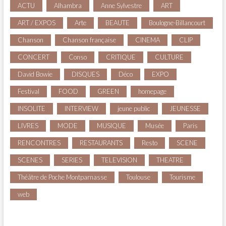
ACTU
Alhambra
Anne Sylvestre
ART
ART / EXPOS
Arte
BEAUTE
Boulogne-Billancourt
Chanson
Chanson française
CINEMA
CLIP
CONCERT
Conso
CRITIQUE
CULTURE
David Bowie
DISQUES
Déco
EXPO
Festival
FOOD
GREEN
homepage
INSOLITE
INTERVIEW
jeune public
JEUNESSE
LIVRES
MODE
MUSIQUE
Musée
Paris
RENCONTRES
RESTAURANTS
Resto
SCENE
SCENES
SERIES
TELEVISION
THEATRE
Théâtre de Poche Montparnasse
Toulouse
Tourisme
web