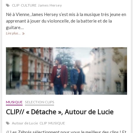
CLIP
CULTURE
James Hersey
Né à Vienne, James Hersey s’est mis à la musique très jeune en
apprenant à jouer du violoncelle, de la batterie et de la
guitare…
CULTURE//
Lire plus...
La
pop
romantique
de
James
Hersey
MUSIQUE
SELECTION CLIPS
CLIP// « Détache », Autour de Lucie
Autour de Lucie
CLIP
MUSIQUE
// Les Zébrés sélectionnent pour vous le meilleur des clips ! Et