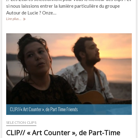
si nous laissions entrer la lumière particulière du groupe
Autour de Lucie ? Onze…
CLIP//
Lire plus...
« Détache »,
Autour
de
Lucie
SELECTION CLIPS
CLIP// « Art Counter », de Part-Time