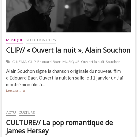
MUSIQUE
SELECTION CLIPS
CLIP// « Ouvert la nuit », Alain Souchon
CINEMA
CLIP
Edouard Baer
MUSIQUE
Ouvert la nuit
Souchon
Alain Souchon signe la chanson originale du nouveau film
d’Edouard Baer, Ouvert la nuit (en salle le 11 janvier). « J’ai
montré mon film à…
CLIP//
Lire plus...
« Ouvert
la
nuit »,
Alain
ACTU
CULTURE
Souchon
CULTURE// La pop romantique de
James Hersey