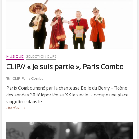
HK
MUSIQUE
SELECTION CLIPS
CLIP// « Je suis partie », Paris Combo
CLIP
Paris Combo
Paris Combo, mené par la chanteuse Belle du Berry – “icône
des années 30 téléportée au XXIe siècle” – occupe une place
singulière dans le…
CLIP//
Lire plus...
« Je
suis
partie »,
Paris
Combo