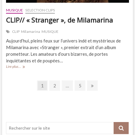
MUSIQUE
SELECTION CLIPS
CLIP// « Stranger », de Milamarina
CLIP
Milamarina
MUSIQUE
Aujourd’hui, pleins feux sur l’univers indé et mystérieux de
Milamarina avec »Stranger », premier extrait d’un album
prometteur. Les amateurs d’ours bizarres, de portes
inquiétantes et de poupées…
CLIP//
Lire plus...
« Stranger »,
de
Navigation
Milamarina
Page
Page
Page
Next
1
2
…
5
page
des
articles