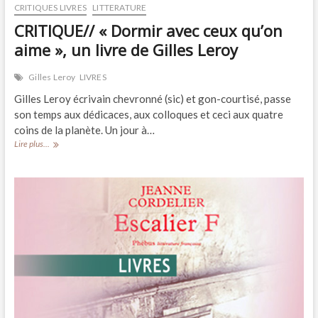
CRITIQUES LIVRES
LITTERATURE
CRITIQUE// « Dormir avec ceux qu’on
aime », un livre de Gilles Leroy
Gilles Leroy
LIVRES
Gilles Leroy écrivain chevronné (sic) et gon-courtisé, passe
son temps aux dédicaces, aux colloques et ceci aux quatre
coins de la planète. Un jour à…
CRITIQUE//
Lire plus...
« Dormir
avec
ceux
qu’on
aime »,
un
livre
de
Gilles
Leroy