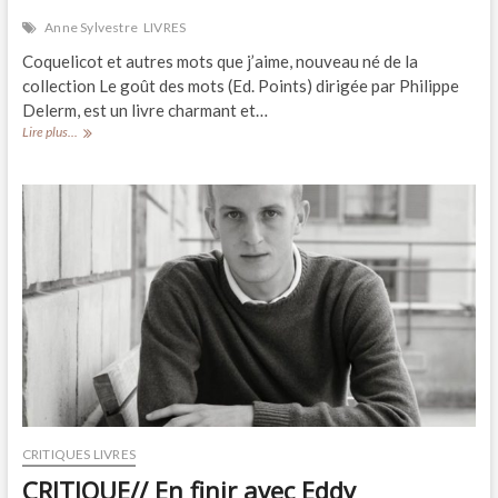
Anne Sylvestre
LIVRES
Coquelicot et autres mots que j’aime, nouveau né de la
collection Le goût des mots (Ed. Points) dirigée par Philippe
Delerm, est un livre charmant et…
LIVRE//
Lire plus...
« Coquelicot
et
autres
mots
que
j’aime »,
d’Anne
Sylvestre
CRITIQUES LIVRES
CRITIQUE// En finir avec Eddy