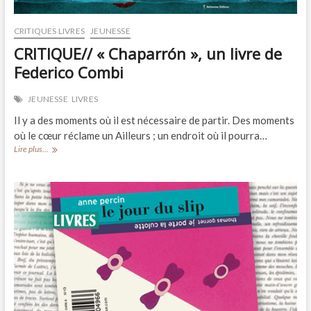
CRITIQUES LIVRES
JEUNESSE
CRITIQUE// « Chaparrón », un livre de
Federico Combi
JEUNESSE
LIVRES
Il y a des moments où il est nécessaire de partir. Des moments
où le cœur réclame un Ailleurs ; un endroit où il pourra…
CRITIQUE//
Lire plus...
« Chaparrón »,
un
livre
de
Federico
Combi