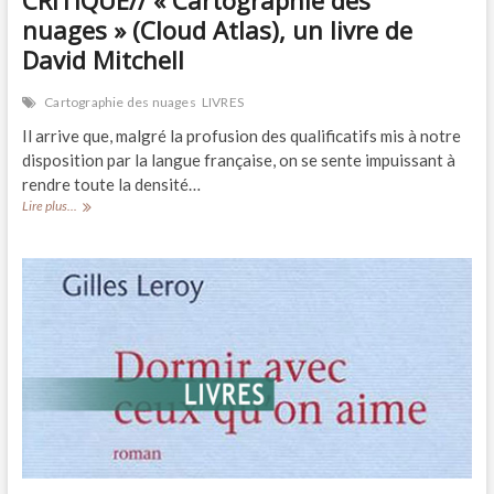
nuages » (Cloud Atlas), un livre de
David Mitchell
Cartographie des nuages
LIVRES
Il arrive que, malgré la profusion des qualificatifs mis à notre
disposition par la langue française, on se sente impuissant à
rendre toute la densité…
CRITIQUE//
Lire plus...
« Cartographie
des
nuages »
(Cloud
Atlas),
un
livre
de
David
Mitchell