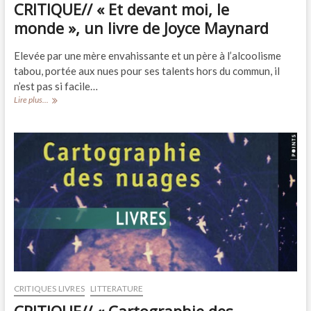
CRITIQUE// « Et devant moi, le
monde », un livre de Joyce Maynard
Elevée par une mère envahissante et un père à l’alcoolisme
tabou, portée aux nues pour ses talents hors du commun, il
n’est pas si facile…
CRITIQUE//
Lire plus...
« Et
devant
moi,
le
monde »,
un
livre
de
Joyce
Maynard
CRITIQUES LIVRES
LITTERATURE
CRITIQUE// « Cartographie des