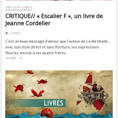
CRITIQUES LIVRES
CRITIQUE// « Escalier F », un livre de
Jeanne Cordelier
LIVRES
C’est un beau message d’amour que l’auteur de La dérobade,
avec son style direct et sans fioriture, ses expressions
fleuries, envoie à ses quatre frères…
CRITIQUE//
Lire plus...
« Escalier
F »,
un
livre
de
Jeanne
Cordelier