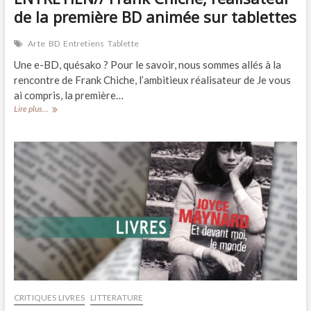
de la première BD animée sur tablettes
Arte
BD
Entretiens
Tablette
Une e-BD, quésako ? Pour le savoir, nous sommes allés à la
rencontre de Frank Chiche, l’ambitieux réalisateur de Je vous
ai compris, la première…
ENTRETIEN//
Lire plus...
Frank
Chiche,
réalisateur
de
la
première
BD
animée
sur
tablettes
CRITIQUES LIVRES
LITTERATURE