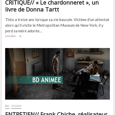
CRITIQUE// « Le chardonneret », un
livre de Donna Tartt
Théo a treize ans lorsque sa vie bascule. Victime d’un attentat
alors qu’il visite le Metropolitan Museum de New-York, il y
perd sa mère adorée…
CRITIQUE//
Lire plus...
« Le
chardonneret »,
un
livre
de
Donna
Tartt
BD
ZOOM
ENTRETIEN// Frank Chiche, réalisateur