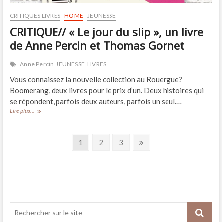
CRITIQUES LIVRES
HOME
JEUNESSE
CRITIQUE// « Le jour du slip », un livre
de Anne Percin et Thomas Gornet
Anne Percin
JEUNESSE
LIVRES
Vous connaissez la nouvelle collection au Rouergue?
Boomerang, deux livres pour le prix d’un. Deux histoires qui
se répondent, parfois deux auteurs, parfois un seul.…
CRITIQUE//
Lire plus...
« Le
jour
Navigation
du
Page
Page
Page
Next
1
2
3
slip »,
page
des
un
livre
articles
de
Anne
Percin
et
Thomas
Gornet