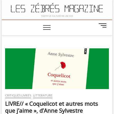
M
e
n
u
B
u
t
t
o
n
CRITIQUES LIVRES
LITTERATURE
LIVRE// « Coquelicot et autres mots
que j’aime », d’Anne Sylvestre