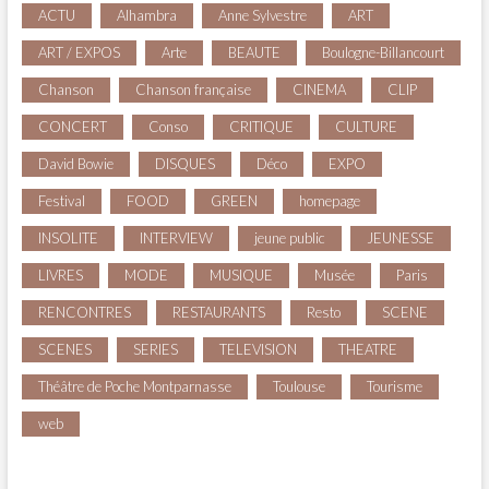
ACTU
Alhambra
Anne Sylvestre
ART
ART / EXPOS
Arte
BEAUTE
Boulogne-Billancourt
Chanson
Chanson française
CINEMA
CLIP
CONCERT
Conso
CRITIQUE
CULTURE
David Bowie
DISQUES
Déco
EXPO
Festival
FOOD
GREEN
homepage
INSOLITE
INTERVIEW
jeune public
JEUNESSE
LIVRES
MODE
MUSIQUE
Musée
Paris
RENCONTRES
RESTAURANTS
Resto
SCENE
SCENES
SERIES
TELEVISION
THEATRE
Théâtre de Poche Montparnasse
Toulouse
Tourisme
web