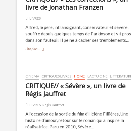
de
livre de Jonathan Franzen
Erwan
Larher
LIVRES
Alfred, le père, intransigeant, conservateur et sévère,
souffre depuis quelques temps de Parkinson et vit pros
dans son fauteuil. Il peine à cacher ses tremblements…
CRITIQUE//
Lire plus...
« Les
corrections »,
un
livre
de
CINEMA
CRITIQUES LIVRES
HOME
L'ACTU CINE
LITTERATUR
Jonathan
CRITIQUE// « Sévère », un livre de
Franzen
Régis Jauffret
LIVRES
Régis Jauffret
A l’occasion de la sortie du film d’Hélène Fillières, Une
histoire d’amour, retour sur le roman qui a inspiré la
réalisatrice. Paru en 2010, Sévère…