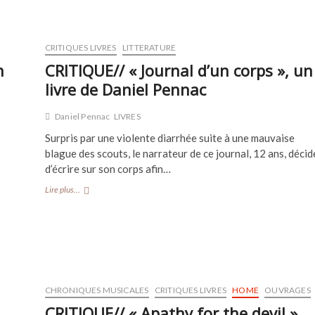
une
ville
grise »,
CRITIQUES LIVRES
LITTERATURE
un
livre
n
CRITIQUE// « Journal d’un corps », un
de
livre de Daniel Pennac
Martín
Mucha
Daniel Pennac
LIVRES
Surpris par une violente diarrhée suite à une mauvaise
blague des scouts, le narrateur de ce journal, 12 ans, décid
d’écrire sur son corps afin…
CRITIQUE//
Lire plus...
« Journal
d’un
corps »,
un
livre
de
Daniel
CHRONIQUES MUSICALES
Pennac
CRITIQUES LIVRES
HOME
OUVRAGES
CRITIQUE// « Apathy for the devil »,