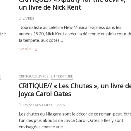
un livre de Nick Kent
LIVRES
Journaliste au célèbre New Musical Express dans les
tré
années 1970, Nick Kent a vécu la décennie en plein cœur d
la tempête, aux côtés…
CRITIQUE//
Lire plus...
« Apathy
for
the
devil »,
un
E
CRITIQUES LIVRES
LITTERATURE
livre
CRITIQUE// « Les Chutes », un livre d
de
Nick
Joyce Carol Oates
Kent
Joyce Carol Oates
LIVRES
Les chutes du Niagara sont le décor de ce roman, peut-êtr
l’un des plus aboutis de Joyce Carol Oates. Elles y sont
envisagées comme une…