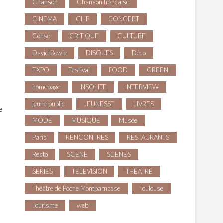
Chanson
Chanson française
CINEMA
CLIP
CONCERT
Conso
CRITIQUE
CULTURE
David Bowie
DISQUES
Déco
EXPO
Festival
FOOD
GREEN
homepage
INSOLITE
INTERVIEW
jeune public
JEUNESSE
LIVRES
e
MODE
MUSIQUE
Musée
Paris
RENCONTRES
RESTAURANTS
Resto
SCENE
SCENES
SERIES
TELEVISION
THEATRE
Théâtre de Poche Montparnasse
Toulouse
Tourisme
web