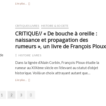
CRITIQUE//
Lire plus...
« Les
Chutes »,
un
livre
de
CRITIQUES LIVRES
HISTOIRE & SOCIETE
Joyce
CRITIQUE// « De bouche à oreille :
Carol
Oates
naissance et propagation des
rumeurs », un livre de François Ploux
 de
HISTOIRE
LIVRES
Dans la lignée d’Alain Corbin, François Ploux étudie la
rumeur au XIXème siècle en l’élevant au statut d’objet
historique. Voilà un choix attrayant autant que…
CRITIQUE//
Lire plus...
« De
bouche
à
ious
Page
Page
Page
Next
1
2
3
oreille
e
page
:
naissance