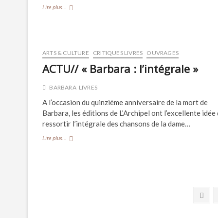
CRITIQUE//
Lire plus...
« Sévère »,
un
livre
de
Régis
ARTS & CULTURE
CRITIQUES LIVRES
OUVRAGES
Jauffret
ACTU// « Barbara : l’intégrale »
BARBARA
LIVRES
A l’occasion du quinzième anniversaire de la mort de
Barbara, les éditions de L’Archipel ont l’excellente idée
ressortir l’intégrale des chansons de la dame…
ACTU//
Lire plus...
« Barbara
:
l’intégrale »
Navigation
Prev
pag
des