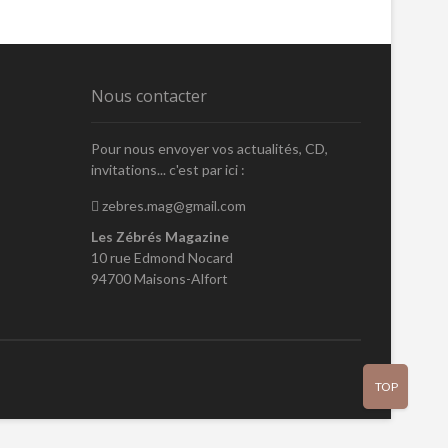
Nous contacter
Pour nous envoyer vos actualités, CD,
invitations... c'est par ici :
zebres.mag@gmail.com
Les Zébrés Magazine
10 rue Edmond Nocard
94700 Maisons-Alfort
TOP