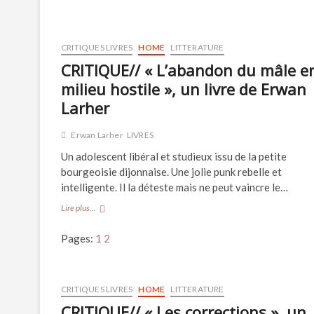
la
forêt
des
suicidés »,
CRITIQUES LIVRES
HOME
LITTERATURE
une
CRITIQUE// « L’abandon du mâle e
BD
de
milieu hostile », un livre de Erwan
El
Larher
Torres
et
Gabriel
Erwan Larher
LIVRES
Hernandez
Un adolescent libéral et studieux issu de la petite
bourgeoisie dijonnaise. Une jolie punk rebelle et
intelligente. Il la déteste mais ne peut vaincre le…
CRITIQUE//
Lire plus...
« L’abandon
du
Pages:
1
2
mâle
en
milieu
hostile »,
CRITIQUES LIVRES
HOME
LITTERATURE
un
CRITIQUE// « Les corrections », un
livre