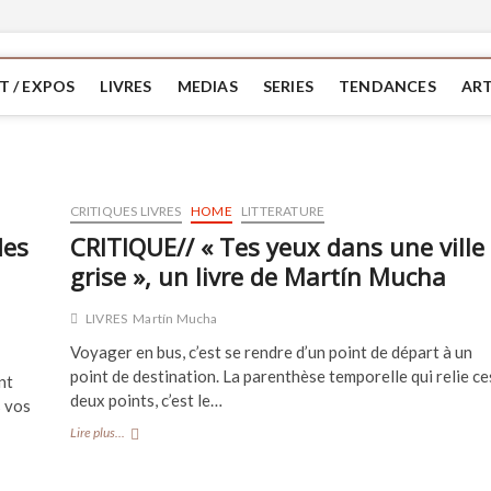
T / EXPOS
LIVRES
MEDIAS
SERIES
TENDANCES
ART
CRITIQUES LIVRES
HOME
LITTERATURE
des
CRITIQUE// « Tes yeux dans une ville
grise », un livre de Martín Mucha
LIVRES
Martín Mucha
Voyager en bus, c’est se rendre d’un point de départ à un
point de destination. La parenthèse temporelle qui relie ce
nt
deux points, c’est le…
s vos
CRITIQUE//
Lire plus...
« Tes
yeux
dans