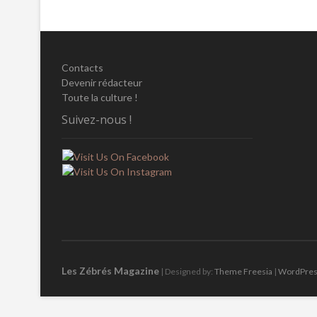
articles
Contacts
Devenir rédacteur
Toute la culture !
Suivez-nous !
Les Zébrés Magazine
| Designed by:
Theme Freesia
|
WordPre