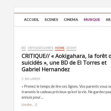
ACCUEIL
SCENES
CINEMA
MUSIQUE
AR
BD
CRITIQUES LIVRES
HOME
ZOOM
CRITIQUE// « Aokigahara, la forêt 
suicidés », une BD de El Torres et
Gabriel Hernandez
BD
LIVRES
« Prenez le temps de lire ces lignes. Vos parents vous o
transmis le cadeau précieux qu’est la vie. Ne gardez pa
ennuis pour…
CRITIQUE//
Lire plus...
« Aokigahara,