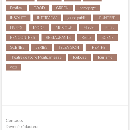
Festival
FOOD
GREEN
homepage
INSOLITE
INTERVIEW
jeune public
JEUNESSE
LIVRES
MODE
MUSIQUE
Musée
Paris
RENCONTRES
RESTAURANTS
Resto
SCENE
SCENES
SERIES
TELEVISION
THEATRE
Théâtre de Poche Montparnasse
Toulouse
Tourisme
web
Contacts
Devenir rédacteur