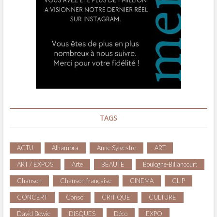
TAGS
ACTU
Alhambra
Anne Sylvestre
ART
ART / EXPOS
Arte
BEAUTE
Boulogne-Billancourt
Chanson
Chanson française
CINEMA
CLIP
CONCERT
Conso
CRITIQUE
CULTURE
David Bowie
DISQUES
Déco
EXPO