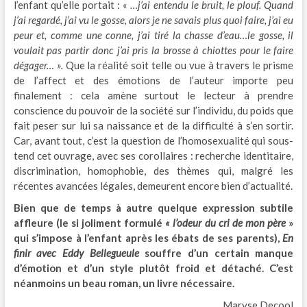
l’enfant qu’elle portait : «
…j’ai entendu le bruit, le plouf. Quand
j’ai regardé, j’ai vu le gosse, alors je ne savais plus quoi faire, j’ai eu
peur et, comme une conne, j’ai tiré la chasse d’eau…le gosse, il
voulait pas partir donc j’ai pris la brosse à chiottes pour le faire
dégager… ».
Que la réalité soit telle ou vue à travers le prisme
de l’affect et des émotions de l’auteur importe peu
finalement : cela amène surtout le lecteur à prendre
conscience du pouvoir de la société sur l’individu, du poids que
fait peser sur lui sa naissance et de la difficulté à s’en sortir.
Car, avant tout, c’est la question de l’homosexualité qui sous-
tend cet ouvrage, avec ses corollaires : recherche identitaire,
discrimination, homophobie, des thèmes qui, malgré les
récentes avancées légales, demeurent encore bien d’actualité.
Bien que de temps à autre quelque expression subtile
affleure (le si joliment formulé
« l’odeur du
cri de mon père
»
qui s’impose à l’enfant après les ébats de ses parents),
En
finir avec Eddy Bellegueule
souffre d’un certain manque
d’émotion et d’un style plutôt froid et détaché. C’est
néanmoins un beau roman, un livre nécessaire.
Maryse Decool