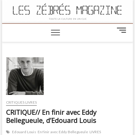
M
e
n
u
B
u
t
t
o
n
CRITIQUES LIVRES
CRITIQUE// En finir avec Eddy
Bellegueule, d’Edouard Louis
Edouard Louis
En finir avec Eddy Bellegueule
LIVRES