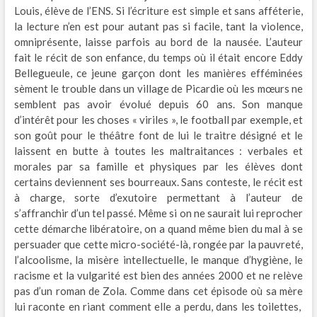
Louis, élève de l’ENS. Si l’écriture est simple et sans afféterie,
la lecture n’en est pour autant pas si facile, tant la violence,
omniprésente, laisse parfois au bord de la nausée. L’auteur
fait le récit de son enfance, du temps où il était encore Eddy
Bellegueule, ce jeune garçon dont les manières efféminées
sèment le trouble dans un village de Picardie où les mœurs ne
semblent pas avoir évolué depuis 60 ans. Son manque
d’intérêt pour les choses « viriles », le football par exemple, et
son goût pour le théâtre font de lui le traitre désigné et le
laissent en butte à toutes les maltraitances : verbales et
morales par sa famille et physiques par les élèves dont
certains deviennent ses bourreaux. Sans conteste, le récit est
à charge, sorte d’exutoire permettant à l’auteur de
s’affranchir d’un tel passé. Même si on ne saurait lui reprocher
cette démarche libératoire, on a quand même bien du mal à se
persuader que cette micro-société-là, rongée par la pauvreté,
l’alcoolisme, la misère intellectuelle, le manque d’hygiène, le
racisme et la vulgarité est bien des années 2000 et ne relève
pas d’un roman de Zola. Comme dans cet épisode où sa mère
lui raconte en riant comment elle a perdu, dans les toilettes,