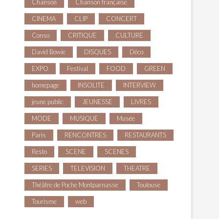
Chanson
Chanson française
CINEMA
CLIP
CONCERT
Conso
CRITIQUE
CULTURE
David Bowie
DISQUES
Déco
EXPO
Festival
FOOD
GREEN
homepage
INSOLITE
INTERVIEW
jeune public
JEUNESSE
LIVRES
MODE
MUSIQUE
Musée
Paris
RENCONTRES
RESTAURANTS
Resto
SCENE
SCENES
SERIES
TELEVISION
THEATRE
Théâtre de Poche Montparnasse
Toulouse
Tourisme
web