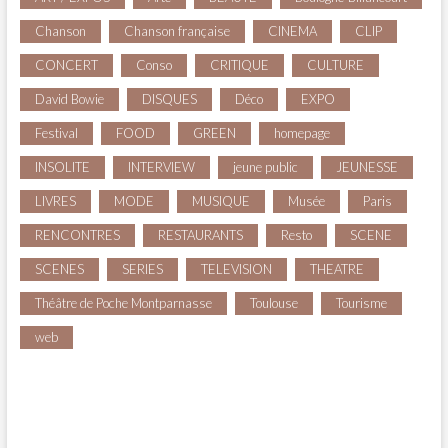
Chanson
Chanson française
CINEMA
CLIP
CONCERT
Conso
CRITIQUE
CULTURE
David Bowie
DISQUES
Déco
EXPO
Festival
FOOD
GREEN
homepage
INSOLITE
INTERVIEW
jeune public
JEUNESSE
LIVRES
MODE
MUSIQUE
Musée
Paris
RENCONTRES
RESTAURANTS
Resto
SCENE
SCENES
SERIES
TELEVISION
THEATRE
Théâtre de Poche Montparnasse
Toulouse
Tourisme
web