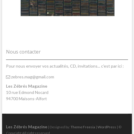
Nous contacter
Pour nous envoyer vos actualités, CD, invitations... c'est par ici :
zebres.mag@gmail.com
Les Zébrés Magazine
10 rue Edmond Nocard
94700 Maisons-Alfort
Les Zébrés Magazine
| Designed by:
Theme Freesia
|
WordPress
| ©
Copyright All right reserved