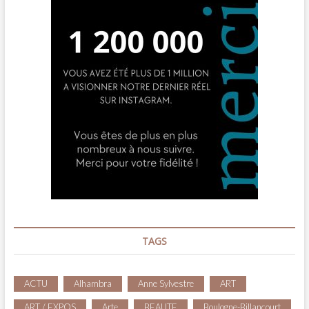
TAGS
ACTU
Alhambra
Anne Sylvestre
ART
ART / EXPOS
Arte
BEAUTE
Boulogne-Billancourt