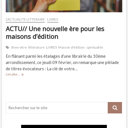
L'ACTUALITE LITTERAIRE
LIVRES
ACTU// Une nouvelle ère pour les
maisons d’édition
Bien-être
littérature
LIVRES
Maison d'édition
spiritualité
En flânant parmi les étalages d’une librairie du 10ème
arrondissement, ce jeudi 09 février, on remarque une pléiade
de titres évocateurs : La clé de votre…
ACTU//
Lire plus...
Une
nouvelle
ère
pour
les
maisons
d’édition