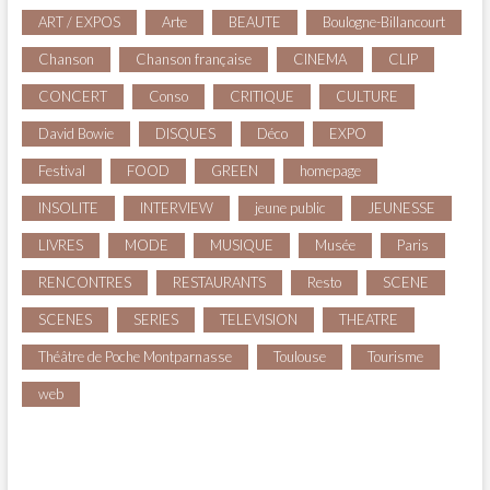
ART / EXPOS
Arte
BEAUTE
Boulogne-Billancourt
Chanson
Chanson française
CINEMA
CLIP
CONCERT
Conso
CRITIQUE
CULTURE
David Bowie
DISQUES
Déco
EXPO
Festival
FOOD
GREEN
homepage
INSOLITE
INTERVIEW
jeune public
JEUNESSE
LIVRES
MODE
MUSIQUE
Musée
Paris
RENCONTRES
RESTAURANTS
Resto
SCENE
SCENES
SERIES
TELEVISION
THEATRE
Théâtre de Poche Montparnasse
Toulouse
Tourisme
web