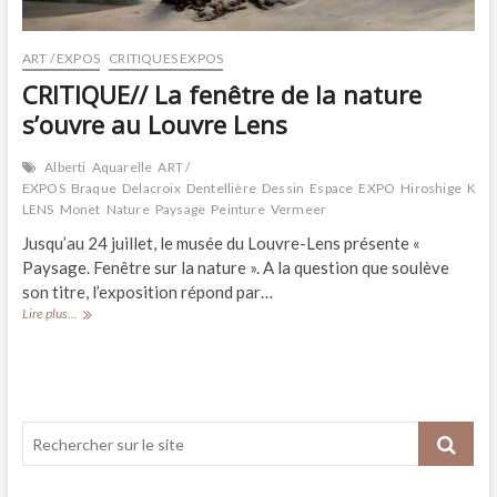
ART / EXPOS
CRITIQUES EXPOS
CRITIQUE// La fenêtre de la nature
s’ouvre au Louvre Lens
Alberti
Aquarelle
ART /
EXPOS
Braque
Delacroix
Dentellière
Dessin
Espace
EXPO
Hiroshige
Kand
LENS
Monet
Nature
Paysage
Peinture
Vermeer
Jusqu’au 24 juillet, le musée du Louvre-Lens présente «
Paysage. Fenêtre sur la nature ». A la question que soulève
son titre, l’exposition répond par…
CRITIQUE//
Lire plus...
La
fenêtre
de
la
nature
s’ouvre
au
Louvre
Lens