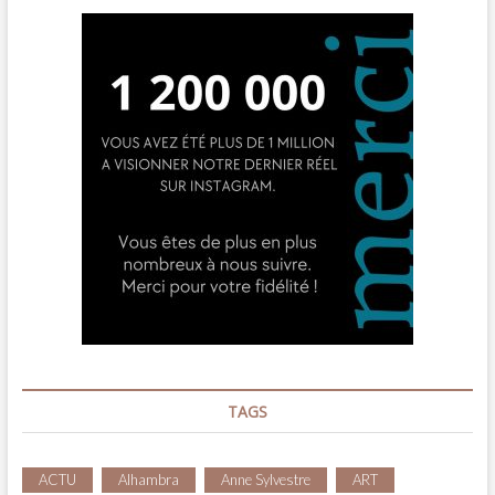
TAGS
ACTU
Alhambra
Anne Sylvestre
ART