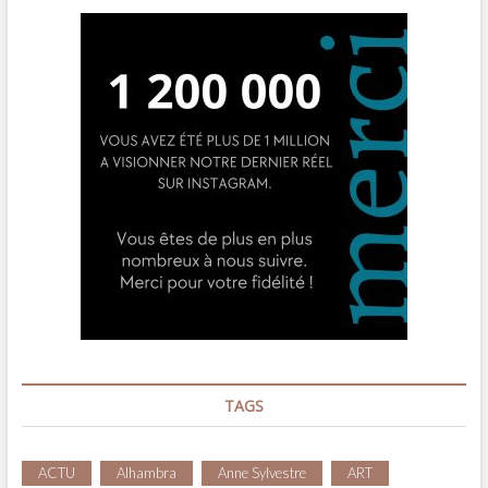
TAGS
ACTU
Alhambra
Anne Sylvestre
ART