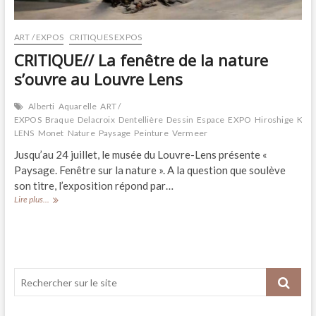
ART / EXPOS
CRITIQUES EXPOS
CRITIQUE// La fenêtre de la nature
s’ouvre au Louvre Lens
Alberti
Aquarelle
ART /
EXPOS
Braque
Delacroix
Dentellière
Dessin
Espace
EXPO
Hiroshige
Kand
LENS
Monet
Nature
Paysage
Peinture
Vermeer
Jusqu’au 24 juillet, le musée du Louvre-Lens présente «
Paysage. Fenêtre sur la nature ». A la question que soulève
son titre, l’exposition répond par…
CRITIQUE//
Lire plus...
La
fenêtre
de
la
nature
s’ouvre
au
Louvre
Lens