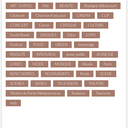
ART / EXPOS
Arte
BEAUTE
Boulogne-Billancourt
Chanson
Chanson française
CINEMA
CLIP
CONCERT
Conso
CRITIQUE
CULTURE
David Bowie
DISQUES
Déco
EXPO
Festival
FOOD
GREEN
homepage
INSOLITE
INTERVIEW
jeune public
JEUNESSE
LIVRES
MODE
MUSIQUE
Musée
Paris
RENCONTRES
RESTAURANTS
Resto
SCENE
SCENES
SERIES
TELEVISION
THEATRE
Théâtre de Poche Montparnasse
Toulouse
Tourisme
web