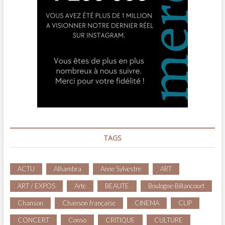
TAGS
ACTU
Alhambra
Anne Sylvestre
ART
ART / EXPOS
Arte
BEAUTE
Boulogne-Billancourt
Chanson
Chanson française
CINEMA
CLIP
CONCERT
Conso
CRITIQUE
CULTURE