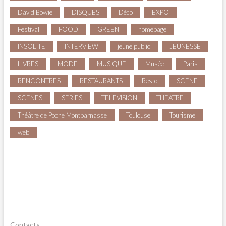
David Bowie
DISQUES
Déco
EXPO
Festival
FOOD
GREEN
homepage
INSOLITE
INTERVIEW
jeune public
JEUNESSE
LIVRES
MODE
MUSIQUE
Musée
Paris
RENCONTRES
RESTAURANTS
Resto
SCENE
SCENES
SERIES
TELEVISION
THEATRE
Théâtre de Poche Montparnasse
Toulouse
Tourisme
web
Contacts