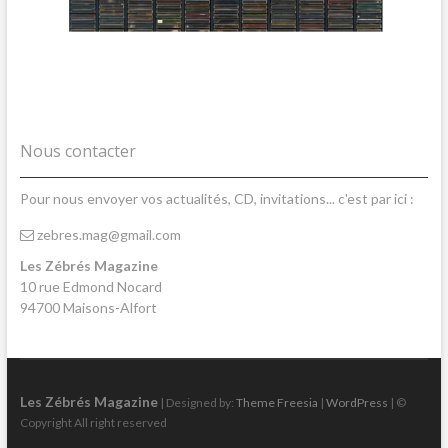
Nous contacter
Pour nous envoyer vos actualités, CD, invitations... c'est par ici :
zebres.mag@gmail.com
Les Zébrés Magazine
10 rue Edmond Nocard
94700 Maisons-Alfort
Les Zébrés Magazine
| Designed by:
Theme Freesia
|
WordPress
| ©
Copyright All right reserved