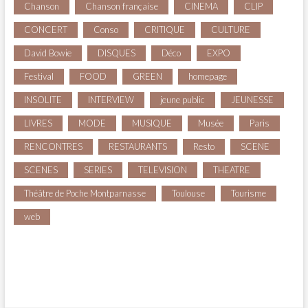
Chanson
Chanson française
CINEMA
CLIP
CONCERT
Conso
CRITIQUE
CULTURE
David Bowie
DISQUES
Déco
EXPO
Festival
FOOD
GREEN
homepage
INSOLITE
INTERVIEW
jeune public
JEUNESSE
LIVRES
MODE
MUSIQUE
Musée
Paris
RENCONTRES
RESTAURANTS
Resto
SCENE
SCENES
SERIES
TELEVISION
THEATRE
Théâtre de Poche Montparnasse
Toulouse
Tourisme
web