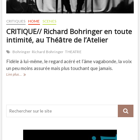
CRITIQUES
HOME
SCENES
CRITIQUE// Richard Bohringer en toute
intimité, au Théâtre de l’Atelier
Bohringer
Richard Bohringer
THEATRE
Fidèle à lui-même, le regard acéré et l’âme vagabonde, la voix
un peu moins assurée mais plus touchant que jamais.
CRITIQUE//
Lire plus...
Richard
Bohringer
en
toute
intimité,
au
Théâtre
de
l’Atelier