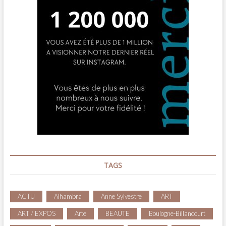
TAGS
ACTU
Alhambra
Anne Sylvestre
ART
ART / EXPOS
Arte
BEAUTE
Boulogne-Billancourt