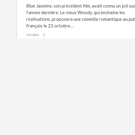
Blue Jasmine, son précédent film, avait connu un joli su
l’année dernière. Le vieux Woody, qui enchaine les
réalisations, proposera une comédie romantique au pub
français le 22 octobre…
CULTURE//
Lire plus...
Les
premières
images
du
prochain
CINEMA
ENTRETIENS LIVRES
HOME
INTERVIEWS CINÉ
Woody
ENTRETIEN// Laurent Dandrieu,
Allen
!
auteur du livre « Woody Allen,
portrait d’un antimoderne »
CINEMA
Laurent Dandrieu
Woody Allen
Pour en savoir un peu plus sur le génie new-yorkais, n
sommes allés à la rencontre de Laurent Dandrieu, aute
d’un livre particulièrement riche et…
ENTRETIEN//
Lire plus...