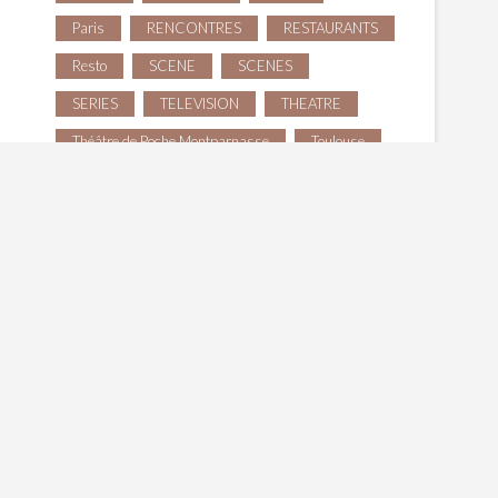
Paris
RENCONTRES
RESTAURANTS
Resto
SCENE
SCENES
SERIES
TELEVISION
THEATRE
Théâtre de Poche Montparnasse
Toulouse
Tourisme
web