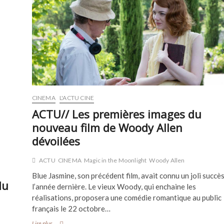
CINEMA
L'ACTU CINE
ACTU// Les premières images du
nouveau film de Woody Allen
dévoilées
ACTU
CINEMA
Magic in the Moonlight
Woody Allen
Blue Jasmine, son précédent film, avait connu un joli succè
du
l’année dernière. Le vieux Woody, qui enchaine les
réalisations, proposera une comédie romantique au public
français le 22 octobre…
ACTU//
Lire plus...