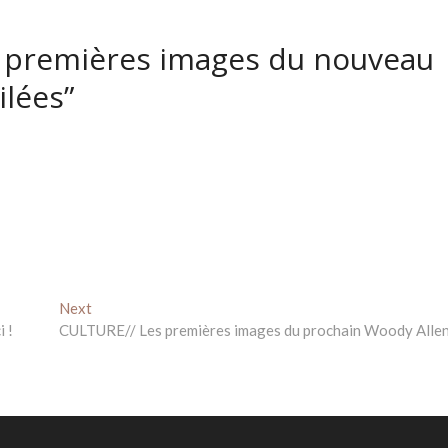
s premières images du nouveau
ilées”
Next
Next
post:
 !
CULTURE// Les premières images du prochain Woody Allen