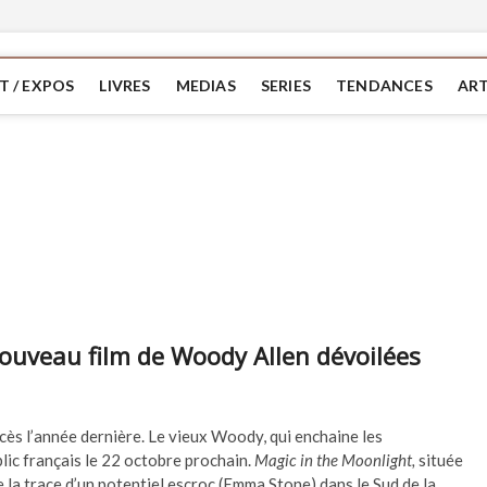
T / EXPOS
LIVRES
MEDIAS
SERIES
TENDANCES
ART
ouveau film de Woody Allen dévoilées
uccès l’année dernière. Le vieux Woody, qui enchaine les
lic français le 22 octobre prochain.
Magic in the Moonlight,
située
e la trace d’un potentiel escroc (Emma Stone) dans le Sud de la