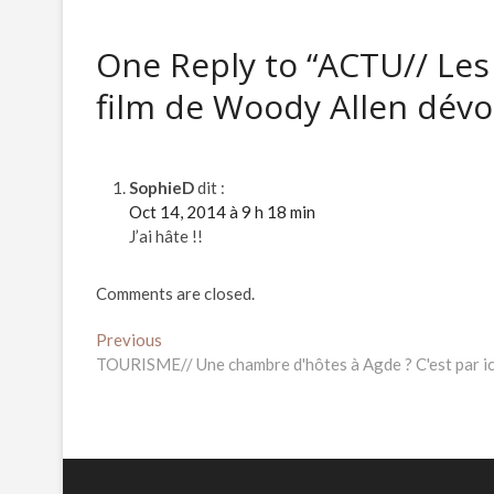
One Reply to “ACTU// Le
film de Woody Allen dévo
SophieD
dit :
Oct 14, 2014 à 9 h 18 min
J’ai hâte !!
Comments are closed.
Navigation
Previous
Previous
post:
TOURISME// Une chambre d'hôtes à Agde ? C'est par ici
de
l’article