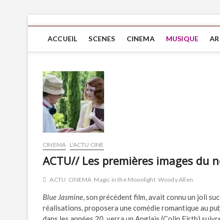
ACCUEIL
SCENES
CINEMA
MUSIQUE
AR
CINEMA
L'ACTU CINE
ACTU// Les premières images du n
ACTU
CINEMA
Magic in the Moonlight
Woody Allen
Blue Jasmine
, son précédent film, avait connu un joli s
réalisations, proposera une comédie romantique au pub
dans les années 20, verra un Anglais (Colin Firth) suivr