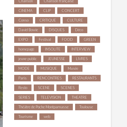
Chanson
Chanson française
CINEMA
CLIP
CONCERT
Conso
CRITIQUE
CULTURE
David Bowie
DISQUES
Déco
EXPO
Festival
FOOD
GREEN
homepage
INSOLITE
INTERVIEW
jeune public
JEUNESSE
LIVRES
MODE
MUSIQUE
Musée
Paris
RENCONTRES
RESTAURANTS
Resto
SCENE
SCENES
SERIES
TELEVISION
THEATRE
Théâtre de Poche Montparnasse
Toulouse
Tourisme
web