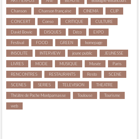
ART / EXPOS
Arte
BEAUTE
Boulogne-Billancourt
Chanson
Chanson française
CINEMA
CLIP
CONCERT
Conso
CRITIQUE
CULTURE
David Bowie
DISQUES
Déco
EXPO
Festival
FOOD
GREEN
homepage
INSOLITE
INTERVIEW
jeune public
JEUNESSE
LIVRES
MODE
MUSIQUE
Musée
Paris
RENCONTRES
RESTAURANTS
Resto
SCENE
SCENES
SERIES
TELEVISION
THEATRE
Théâtre de Poche Montparnasse
Toulouse
Tourisme
web