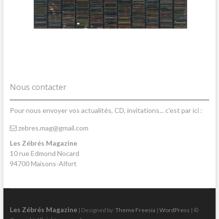
Nous contacter
Pour nous envoyer vos actualités, CD, invitations... c'est par ici :
zebres.mag@gmail.com
Les Zébrés Magazine
10 rue Edmond Nocard
94700 Maisons-Alfort
Les Zébrés Magazine
| Designed by:
Theme Freesia
|
WordPress
| ©