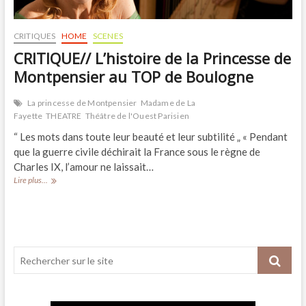
CRITIQUES
HOME
SCENES
CRITIQUE// L’histoire de la Princesse de
Montpensier au TOP de Boulogne
La princesse de Montpensier
Madame de La
Fayette
THEATRE
Théâtre de l'Ouest Parisien
“ Les mots dans toute leur beauté et leur subtilité „ « Pendant
que la guerre civile déchirait la France sous le règne de
Charles IX, l’amour ne laissait…
CRITIQUE//
Lire plus...
L’histoire
de
la
Princesse
de
Montpensier
au
TOP
de
Boulogne