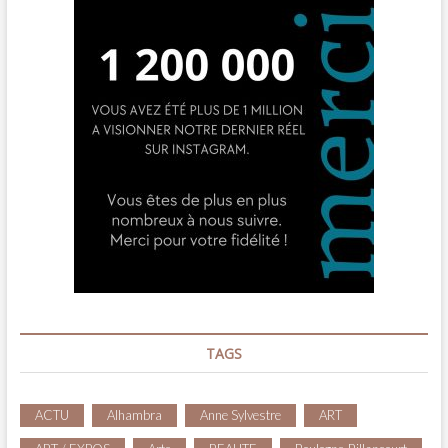
TAGS
ACTU
Alhambra
Anne Sylvestre
ART