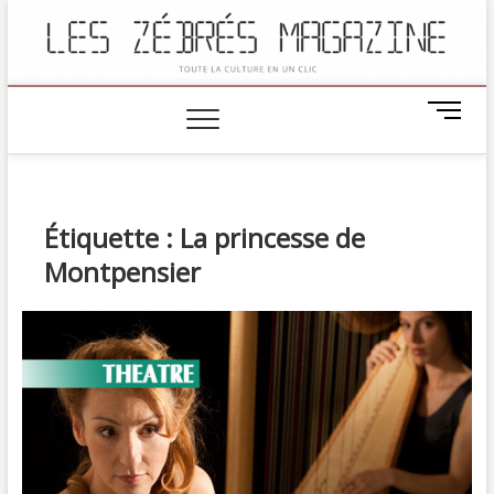
M
e
n
u
B
Étiquette :
La princesse de
u
t
Montpensier
t
o
n