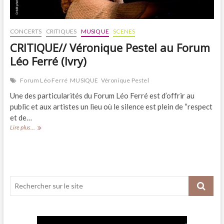
le
PIC
CONCERTS
CRITIQUES
MUSIQUE
SCENES
CRITIQUE// Véronique Pestel au Forum
Léo Ferré (Ivry)
Forum Léo Ferré
MUSIQUE
Véronique Pestel
Une des particularités du Forum Léo Ferré est d’offrir au
public et aux artistes un lieu où le silence est plein de “respect
et de…
CRITIQUE//
Lire plus...
Véronique
Pestel
au
Forum
Léo
Ferré
(Ivry)