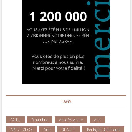
TAGS
ACTU
Alhambra
Anne Sylvestre
ART
ART / EXPOS
Arte
BEAUTE
Boulogne-Billancourt