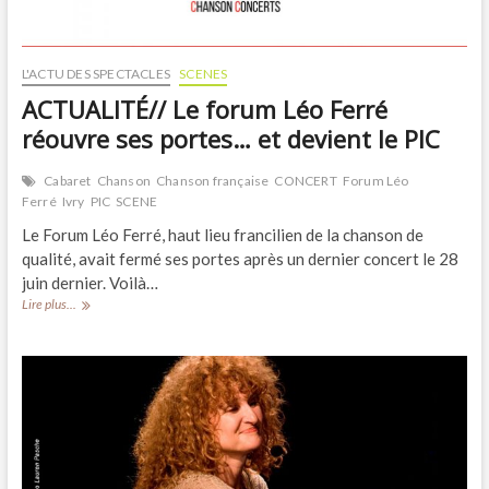
L'ACTU DES SPECTACLES
SCENES
ACTUALITÉ// Le forum Léo Ferré
réouvre ses portes… et devient le PIC
Cabaret
Chanson
Chanson française
CONCERT
Forum Léo
Ferré
Ivry
PIC
SCENE
Le Forum Léo Ferré, haut lieu francilien de la chanson de
qualité, avait fermé ses portes après un dernier concert le 28
juin dernier. Voilà…
ACTUALITÉ//
Lire plus...
Le
forum
Léo
Ferré
réouvre
ses
portes…
et
devient