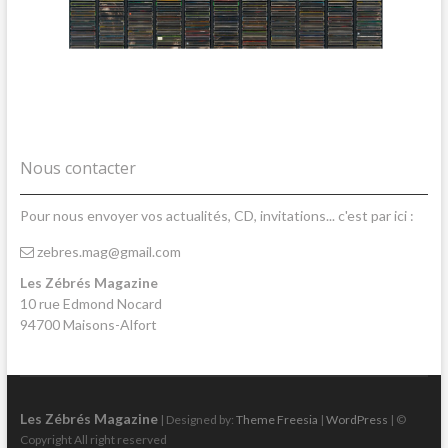
Nous contacter
Pour nous envoyer vos actualités, CD, invitations... c'est par ici :
zebres.mag@gmail.com
Les Zébrés Magazine
10 rue Edmond Nocard
94700 Maisons-Alfort
Les Zébrés Magazine
| Designed by:
Theme Freesia
|
WordPress
| ©
Copyright All right reserved