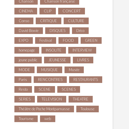
Chanson
Chanson française
CINEMA
CLIP
CONCERT
Conso
CRITIQUE
CULTURE
David Bowie
DISQUES
Déco
EXPO
Festival
FOOD
GREEN
homepage
INSOLITE
INTERVIEW
jeune public
JEUNESSE
LIVRES
MODE
MUSIQUE
Musée
Paris
RENCONTRES
RESTAURANTS
Resto
SCENE
SCENES
SERIES
TELEVISION
THEATRE
Théâtre de Poche Montparnasse
Toulouse
Tourisme
web