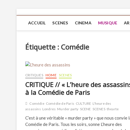
ACCUEIL
SCENES
CINEMA
MUSIQUE
AR
Étiquette :
Comédie
CRITIQUES
HOME
SCENES
CRITIQUE // « L’heure des assassins
à la Comédie de Paris
Comédie
Comédie de Paris
CULTURE
L'heure des
assassins
Londres
Murder party
SCENE
SCENES
thearte
C’est à une véritable « murder party » que nous convie l
Comédie de Paris. Tous les soirs, sonne L’heure des