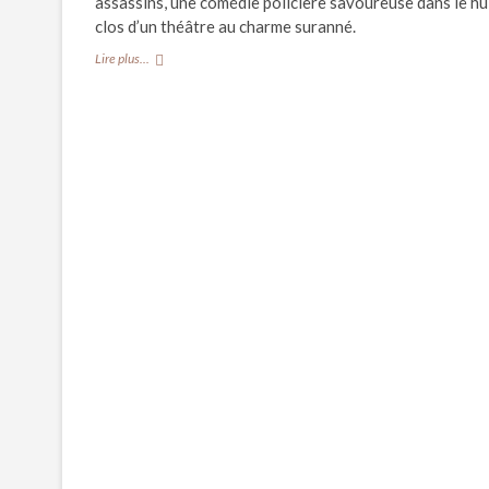
assassins, une comédie policière savoureuse dans le hu
clos d’un théâtre au charme suranné.
CRITIQUE
Lire plus...
//
« L’heure
des
assassins »,
à
la
Comédie
de
Paris