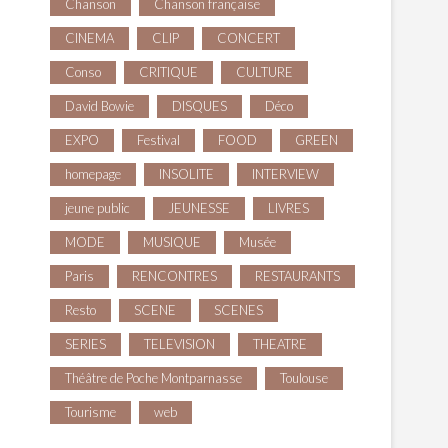
Chanson
Chanson française
CINEMA
CLIP
CONCERT
Conso
CRITIQUE
CULTURE
David Bowie
DISQUES
Déco
EXPO
Festival
FOOD
GREEN
homepage
INSOLITE
INTERVIEW
jeune public
JEUNESSE
LIVRES
MODE
MUSIQUE
Musée
Paris
RENCONTRES
RESTAURANTS
Resto
SCENE
SCENES
SERIES
TELEVISION
THEATRE
Théâtre de Poche Montparnasse
Toulouse
Tourisme
web