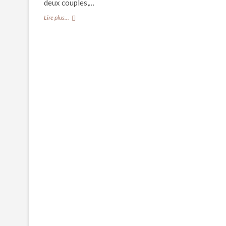
deux couples,…
CRITIQUE//
Lire plus...
« Carousel »,
le
musical
au
Théâtre
du
Châtelet