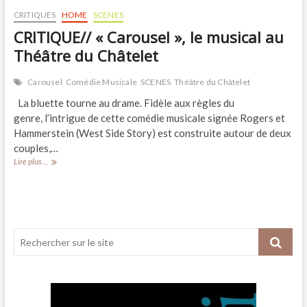
CRITIQUES
HOME
SCENES
CRITIQUE// « Carousel », le musical au
Théâtre du Châtelet
Carousel
Comédie Musicale
SCENES
Théâtre du Châtelet
La bluette tourne au drame. Fidèle aux règles du
genre, l’intrigue de cette comédie musicale signée Rogers et
Hammerstein (West Side Story) est construite autour de deux
couples,…
CRITIQUE//
Lire plus...
« Carousel »,
le
musical
au
Théâtre
du
Châtelet