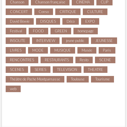
Chanson
Chanson française
CINEMA
CLIP
CONCERT
Conso
CRITIQUE
CULTURE
David Bowie
DISQUES
Déco
EXPO
Festival
FOOD
GREEN
homepage
INSOLITE
INTERVIEW
jeune public
JEUNESSE
LIVRES
MODE
MUSIQUE
Musée
Paris
RENCONTRES
RESTAURANTS
Resto
SCENE
SCENES
SERIES
TELEVISION
THEATRE
Théâtre de Poche Montparnasse
Toulouse
Tourisme
web