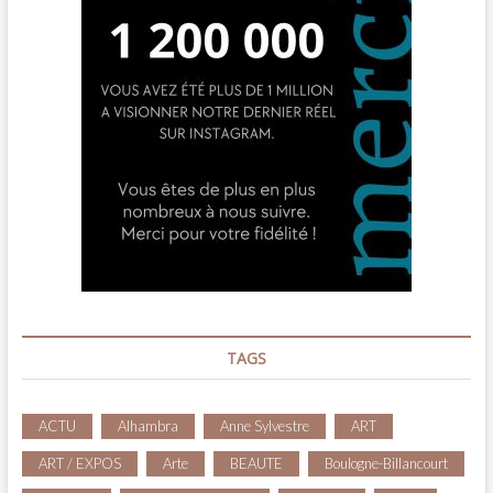
TAGS
ACTU
Alhambra
Anne Sylvestre
ART
ART / EXPOS
Arte
BEAUTE
Boulogne-Billancourt