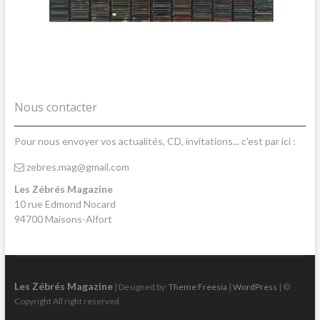
Nous contacter
Pour nous envoyer vos actualités, CD, invitations... c'est par ici :
zebres.mag@gmail.com
Les Zébrés Magazine
10 rue Edmond Nocard
94700 Maisons-Alfort
Les Zébrés Magazine
| Designed by:
Theme Freesia
|
WordPress
| ©
Copyright All right reserved