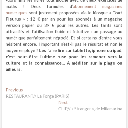
Alors finis les livres tout moche avec de vieux exercices de
maths ! Deux formules d’
abonnement magazines
numeriques
sont justement proposées via le kiosque «
Tout
Fleurus
» : 12 € par an pour les abonnés à un magazine
version papier ou 39 € pour les autres. Les tarifs sont
attractifs et l’utilisation fluide et intuitive : un passage au
numérique parfaitement négocié. Et si certains d’entre vous
hésitent encore, l’important n’est-il pas le résultat et non le
moyen employé ?
Les faire lire sur tablette, iphone ou ipad,
c’est peut-être l’ultime ruse pour les ramener vers la
culture et la connaissance… A méditer, sur la plage ou
ailleurs !
Navigation
Previous
Previous
post:
RESTAURANT// La Forge (PARIS)
de
Next
Next
l’article
post:
CLIP// « Stranger », de Milamarina