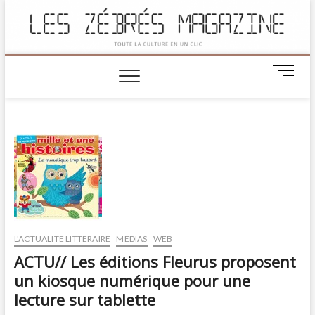
M
e
n
u
B
u
t
t
o
n
L'ACTUALITE LITTERAIRE
MEDIAS
WEB
ACTU// Les éditions Fleurus proposent
un kiosque numérique pour une
lecture sur tablette