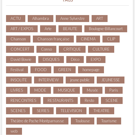
ACTU
Alhambra
Anne Sylvestre
ART
ART / EXPOS
Arte
BEAUTE
Boulogne-Billancourt
Chanson
Chanson française
CINEMA
CLIP
CONCERT
Conso
CRITIQUE
CULTURE
David Bowie
DISQUES
Déco
EXPO
Festival
FOOD
GREEN
homepage
INSOLITE
INTERVIEW
jeune public
JEUNESSE
LIVRES
MODE
MUSIQUE
Musée
Paris
RENCONTRES
RESTAURANTS
Resto
SCENE
SCENES
SERIES
TELEVISION
THEATRE
Théâtre de Poche Montparnasse
Toulouse
Tourisme
web