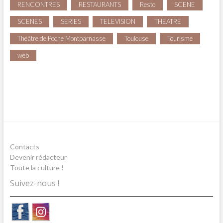
RENCONTRES
RESTAURANTS
Resto
SCENE
SCENES
SERIES
TELEVISION
THEATRE
Théâtre de Poche Montparnasse
Toulouse
Tourisme
web
Contacts
Devenir rédacteur
Toute la culture !
Suivez-nous !