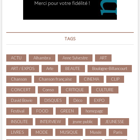
TAGS
ACTU
Alhambra
Anne Sylvestre
ART
ART / EXPOS
Arte
BEAUTE
Boulogne-Billancourt
Chanson
Chanson française
CINEMA
CLIP
CONCERT
Conso
CRITIQUE
CULTURE
David Bowie
DISQUES
Déco
EXPO
Festival
FOOD
GREEN
homepage
INSOLITE
INTERVIEW
jeune public
JEUNESSE
LIVRES
MODE
MUSIQUE
Musée
Paris