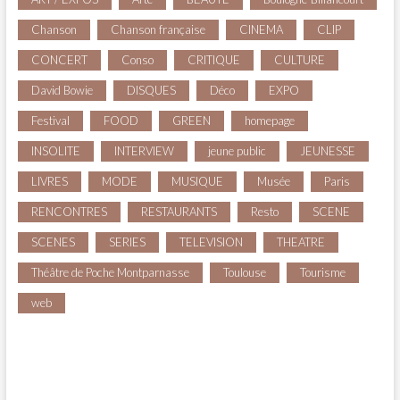
Chanson
Chanson française
CINEMA
CLIP
CONCERT
Conso
CRITIQUE
CULTURE
David Bowie
DISQUES
Déco
EXPO
Festival
FOOD
GREEN
homepage
INSOLITE
INTERVIEW
jeune public
JEUNESSE
LIVRES
MODE
MUSIQUE
Musée
Paris
RENCONTRES
RESTAURANTS
Resto
SCENE
SCENES
SERIES
TELEVISION
THEATRE
Théâtre de Poche Montparnasse
Toulouse
Tourisme
web