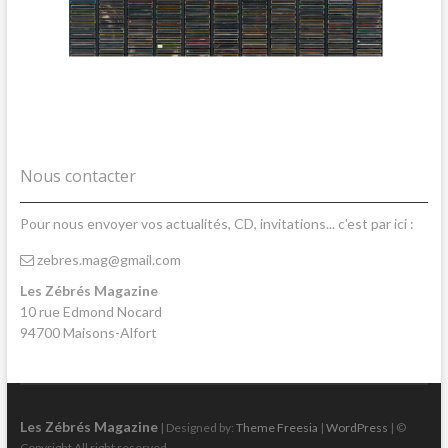
Nous contacter
Pour nous envoyer vos actualités, CD, invitations... c'est par ici :
zebres.mag@gmail.com
Les Zébrés Magazine
10 rue Edmond Nocard
94700 Maisons-Alfort
Les Zébrés Magazine
| Designed by:
Theme Freesia
|
WordPress
| ©
Copyright All right reserved