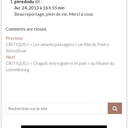
pèredodu
dit :
Avr 24, 2013 à 16 h 55 min
Beau reportage, plein de vie. Merci à vous
Comments are closed.
Navigation
Previous
Previous
post:
CRITIQUE// « Les amants passagers », un film de Pedro
de
Almodóvar
l’article
Next
Next
post:
CRITIQUE// « Chagall, entre guerre et paix » au Musée du
Luxembourg