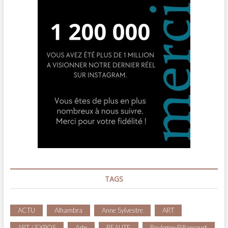
TAGS
ACTU
Alhambra
Anne Sylvestre
ART
ART / EXPOS
Arte
BEAUTE
Boulogne-Billancourt