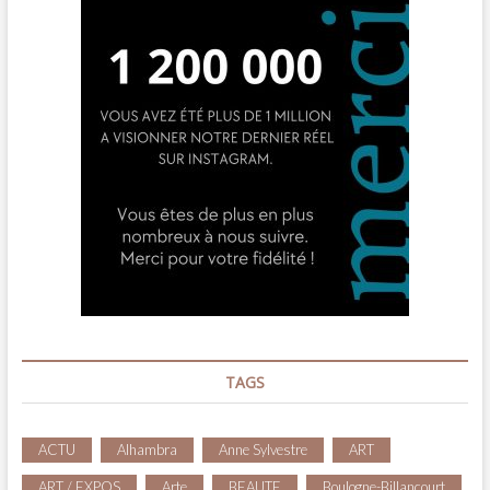
TAGS
ACTU
Alhambra
Anne Sylvestre
ART
ART / EXPOS
Arte
BEAUTE
Boulogne-Billancourt