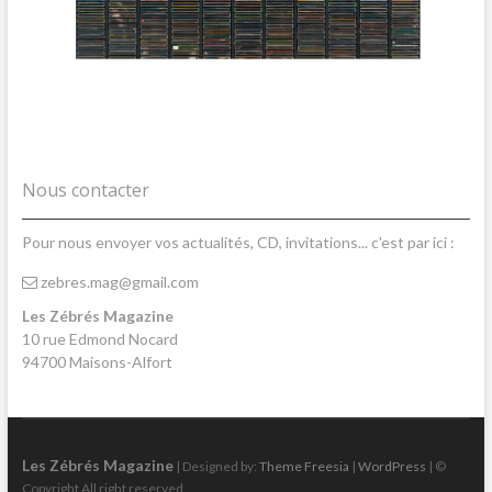
Nous contacter
Pour nous envoyer vos actualités, CD, invitations... c'est par ici :
zebres.mag@gmail.com
Les Zébrés Magazine
10 rue Edmond Nocard
94700 Maisons-Alfort
Les Zébrés Magazine
| Designed by:
Theme Freesia
|
WordPress
| ©
Copyright All right reserved