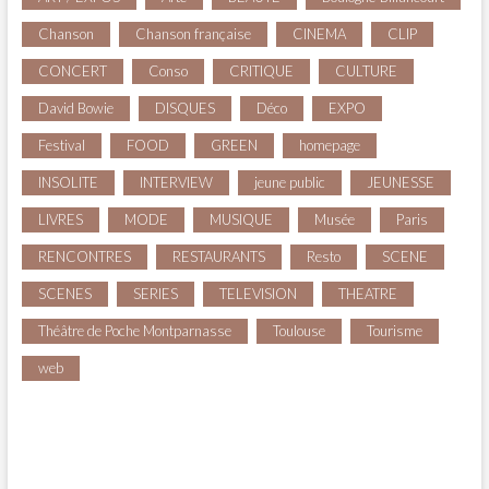
Chanson
Chanson française
CINEMA
CLIP
CONCERT
Conso
CRITIQUE
CULTURE
David Bowie
DISQUES
Déco
EXPO
Festival
FOOD
GREEN
homepage
INSOLITE
INTERVIEW
jeune public
JEUNESSE
LIVRES
MODE
MUSIQUE
Musée
Paris
RENCONTRES
RESTAURANTS
Resto
SCENE
SCENES
SERIES
TELEVISION
THEATRE
Théâtre de Poche Montparnasse
Toulouse
Tourisme
web