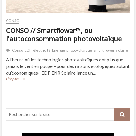
CONSO
CONSO // Smartflower™, ou
l'autoconsommation photovoltaïque
Conso
EDF
électricité
Energie
photovoltaïque
Smartflower
solaire
A l’heure où les technologies photovoltaïques ont plus que
jamais le vent en poupe – pour des raisons écologiques autant
qu’économiques-, EDF ENR Solaire lance un…
CONSO
Lire plus...
//
Smartflower™,
ou
l'autoconsommation
photovoltaïque