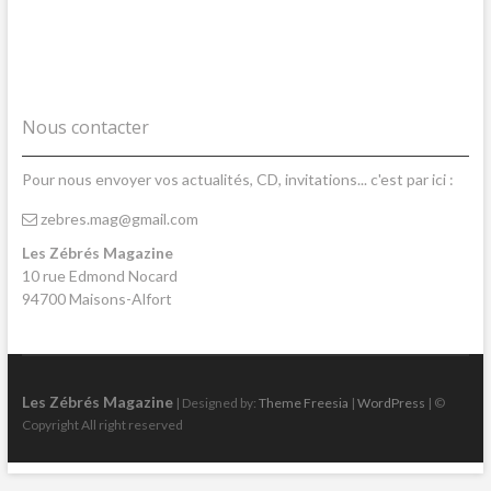
Nous contacter
Pour nous envoyer vos actualités, CD, invitations... c'est par ici :
zebres.mag@gmail.com
Les Zébrés Magazine
10 rue Edmond Nocard
94700 Maisons-Alfort
Les Zébrés Magazine
| Designed by:
Theme Freesia
|
WordPress
| ©
Copyright All right reserved