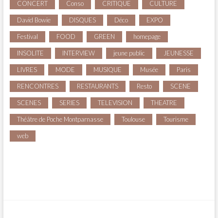
CONCERT
Conso
CRITIQUE
CULTURE
David Bowie
DISQUES
Déco
EXPO
Festival
FOOD
GREEN
homepage
INSOLITE
INTERVIEW
jeune public
JEUNESSE
LIVRES
MODE
MUSIQUE
Musée
Paris
RENCONTRES
RESTAURANTS
Resto
SCENE
SCENES
SERIES
TELEVISION
THEATRE
Théâtre de Poche Montparnasse
Toulouse
Tourisme
web