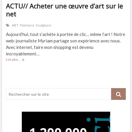
ACTU// Acheter une œuvre d’art sur le
net
ART
Peinture
Sculpture
Aujourd’hui, tout s’achète à portée de clic… même l’art ! Notre
web-journaliste Myriam partage son expérience avec nous.
Avec internet, faire mon shopping est devenu
incroyablement…
ACTU//
Lire plus...
Acheter
une
œuvre
d’art
sur
le
net