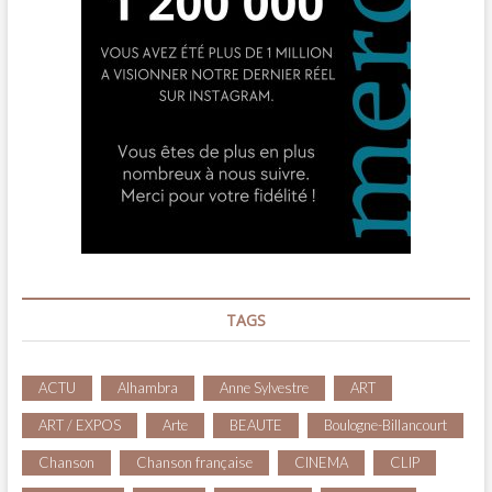
TAGS
ACTU
Alhambra
Anne Sylvestre
ART
ART / EXPOS
Arte
BEAUTE
Boulogne-Billancourt
Chanson
Chanson française
CINEMA
CLIP