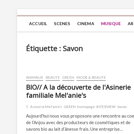
ACCUEIL
SCENES
CINEMA
MUSIQUE
AR
Étiquette :
Savon
ANIMAUX
BEAUTE
GREEN
MODE & BEAUTE
BIO// A la découverte de l'Asinerie
familiale Mel'anie's
Asinerie Mel'anie's
GREEN
homepage
INTERVIEW
Savon
Aujourd’hui nous vous proposons une rencontre au co
de l’Anjou avec des producteurs de cosmétiques et de
savons bio au lait d’ânesse frais. Une entreprise…