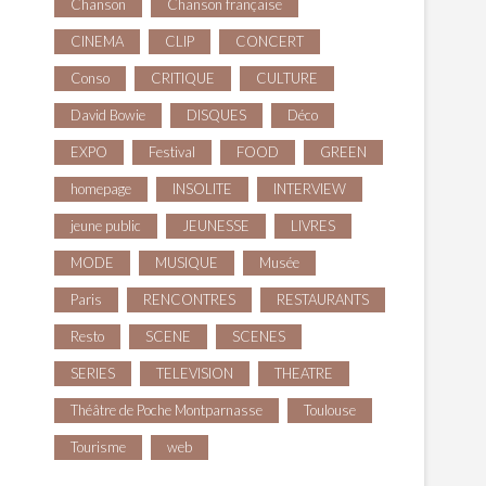
Chanson
Chanson française
CINEMA
CLIP
CONCERT
Conso
CRITIQUE
CULTURE
David Bowie
DISQUES
Déco
EXPO
Festival
FOOD
GREEN
homepage
INSOLITE
INTERVIEW
jeune public
JEUNESSE
LIVRES
MODE
MUSIQUE
Musée
Paris
RENCONTRES
RESTAURANTS
Resto
SCENE
SCENES
SERIES
TELEVISION
THEATRE
Théâtre de Poche Montparnasse
Toulouse
Tourisme
web