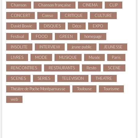
Chanson
Chanson française
CINEMA
CLIP
CONCERT
Conso
CRITIQUE
CULTURE
David Bowie
DISQUES
Déco
EXPO
Festival
FOOD
GREEN
homepage
INSOLITE
INTERVIEW
jeune public
JEUNESSE
LIVRES
MODE
MUSIQUE
Musée
Paris
RENCONTRES
RESTAURANTS
Resto
SCENE
SCENES
SERIES
TELEVISION
THEATRE
Théâtre de Poche Montparnasse
Toulouse
Tourisme
web