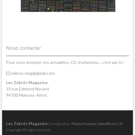
Nous contacter
Pour nous envoyer vos actualités, CD, invitations... c'est par ici :
zebres.mag@gmail.com
Les Zébrés Magazine
10 rue Edmond Nocard
94700 Maisons-Alfort
Les Zébrés Magazine
| Designed by:
Theme Freesia
|
WordPress
| ©
Copyright All right reserved