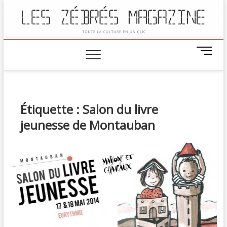
M
e
n
u
B
Étiquette :
Salon du livre
u
t
jeunesse de Montauban
t
o
n