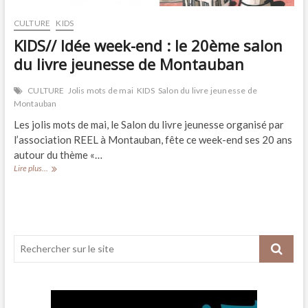
CULTURE
KIDS
KIDS// Idée week-end : le 20ème salon
du livre jeunesse de Montauban
CULTURE
Jolis mots de mai
KIDS
Salon du livre jeunesse de
Montauban
Les jolis mots de mai, le Salon du livre jeunesse organisé par
l’association REEL à Montauban, fête ce week-end ses 20 ans
autour du thème «…
KIDS//
Lire plus...
Idée
week-
end
:
le
20ème
salon
du
livre
jeunesse
de