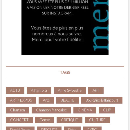
TAGS
ACTU
Alhambra
Anne Sylvestre
ART
ART / EXPOS
Arte
BEAUTE
Boulogne-Billancourt
Chanson
Chanson française
CINEMA
CLIP
CONCERT
Conso
CRITIQUE
CULTURE
David Bowie
DISQUES
Déco
EXPO