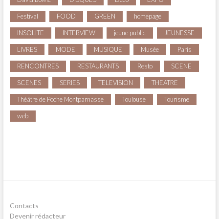
Festival
FOOD
GREEN
homepage
INSOLITE
INTERVIEW
jeune public
JEUNESSE
LIVRES
MODE
MUSIQUE
Musée
Paris
RENCONTRES
RESTAURANTS
Resto
SCENE
SCENES
SERIES
TELEVISION
THEATRE
Théâtre de Poche Montparnasse
Toulouse
Tourisme
web
Contacts
Devenir rédacteur