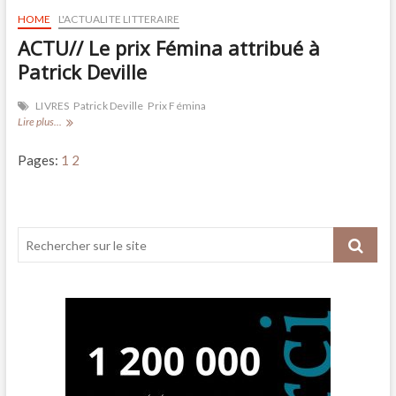
HOME
L'ACTUALITE LITTERAIRE
ACTU// Le prix Fémina attribué à
Patrick Deville
LIVRES
Patrick Deville
Prix Fémina
ACTU//
Lire plus...
Le
prix
Pages:
1
2
Fémina
attribué
à
Patrick
Deville