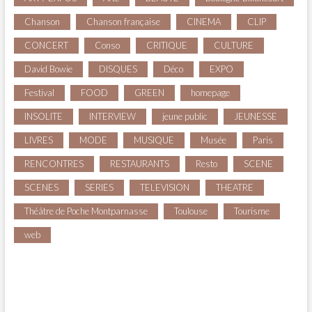
Chanson
Chanson française
CINEMA
CLIP
CONCERT
Conso
CRITIQUE
CULTURE
David Bowie
DISQUES
Déco
EXPO
Festival
FOOD
GREEN
homepage
INSOLITE
INTERVIEW
jeune public
JEUNESSE
LIVRES
MODE
MUSIQUE
Musée
Paris
RENCONTRES
RESTAURANTS
Resto
SCENE
SCENES
SERIES
TELEVISION
THEATRE
Théâtre de Poche Montparnasse
Toulouse
Tourisme
web