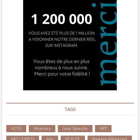
TAGS
ACTU
Alhambra
Anne Sylvestre
ART
ART / EXPOS
Arte
BEAUTE
Boulogne-Billancourt