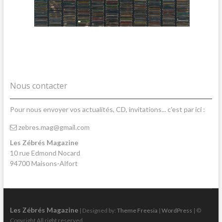
Nous contacter
Pour nous envoyer vos actualités, CD, invitations... c'est par ici :
zebres.mag@gmail.com
Les Zébrés Magazine
10 rue Edmond Nocard
94700 Maisons-Alfort
Les Zébrés Magazine
| Designed by:
Theme Freesia
|
WordPress
| ©
Copyright All right reserved