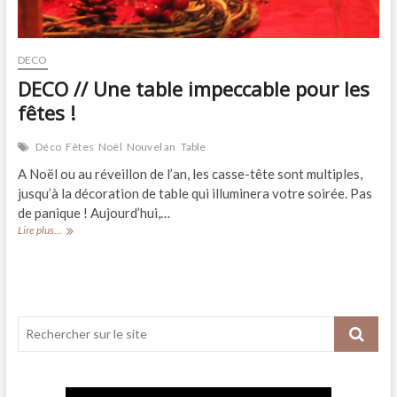
DECO
DECO // Une table impeccable pour les
fêtes !
Déco
Fêtes
Noël
Nouvel an
Table
A Noël ou au réveillon de l’an, les casse-tête sont multiples,
jusqu’à la décoration de table qui illuminera votre soirée. Pas
de panique ! Aujourd’hui,…
DECO
Lire plus...
//
Une
table
impeccable
pour
les
fêtes
!