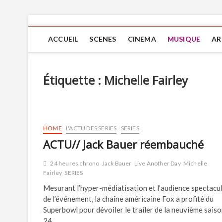
ACCUEIL
SCENES
CINEMA
MUSIQUE
AR
Étiquette :
Michelle Fairley
HOME
L'ACTU DES SERIES
SERIES
ACTU// Jack Bauer réembauché
24 heures chrono
Jack Bauer
Live Another Day
Michelle
Fairley
SERIES
Mesurant l’hyper-médiatisation et l’audience spectacu
de l’événement, la chaîne américaine Fox a profité du
Superbowl pour dévoiler le trailer de la neuvième saiso
24…