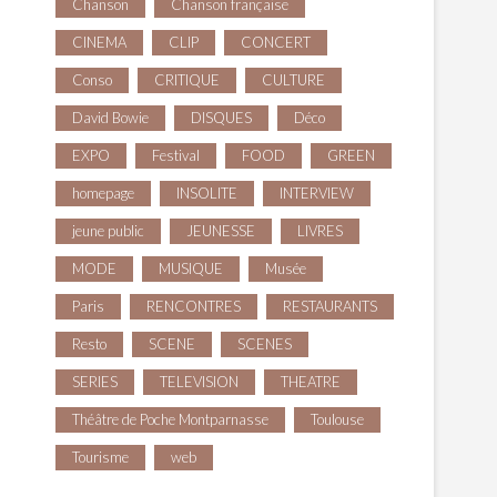
Chanson
Chanson française
CINEMA
CLIP
CONCERT
Conso
CRITIQUE
CULTURE
David Bowie
DISQUES
Déco
EXPO
Festival
FOOD
GREEN
homepage
INSOLITE
INTERVIEW
jeune public
JEUNESSE
LIVRES
MODE
MUSIQUE
Musée
Paris
RENCONTRES
RESTAURANTS
Resto
SCENE
SCENES
SERIES
TELEVISION
THEATRE
Théâtre de Poche Montparnasse
Toulouse
Tourisme
web