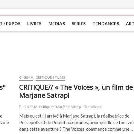
T / EXPOS
LIVRES
MEDIAS
SERIES
TENDANCES
ART
CINEMA
CRITIQUES FILMS
s"
CRITIQUE// « The Voices », un film de
Marjane Satrapi
CINEMA
Critiques
Marjane Satrapi
The voices
de
Mais qu’est-il arrivé à Marjane Satrapi, la réalisatrice de
rvoie
Persepolis et de Poulet aux prunes, pour qu’elle se fourvoi
dans cette aventure ? The Voices commence comme une…