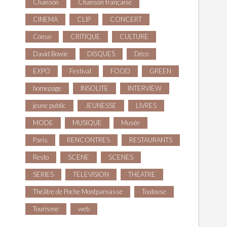
Chanson
Chanson française
CINEMA
CLIP
CONCERT
Conso
CRITIQUE
CULTURE
David Bowie
DISQUES
Déco
EXPO
Festival
FOOD
GREEN
homepage
INSOLITE
INTERVIEW
jeune public
JEUNESSE
LIVRES
MODE
MUSIQUE
Musée
Paris
RENCONTRES
RESTAURANTS
Resto
SCENE
SCENES
SERIES
TELEVISION
THEATRE
Théâtre de Poche Montparnasse
Toulouse
Tourisme
web