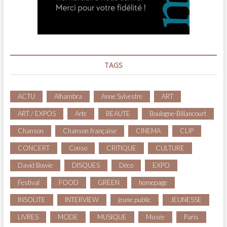
TAGS
ACTU
Alhambra
Anne Sylvestre
ART
ART / EXPOS
Arte
BEAUTE
Boulogne-Billancourt
Chanson
Chanson française
CINEMA
CLIP
CONCERT
Conso
CRITIQUE
CULTURE
David Bowie
DISQUES
Déco
EXPO
Festival
FOOD
GREEN
homepage
INSOLITE
INTERVIEW
jeune public
JEUNESSE
LIVRES
MODE
MUSIQUE
Musée
Paris