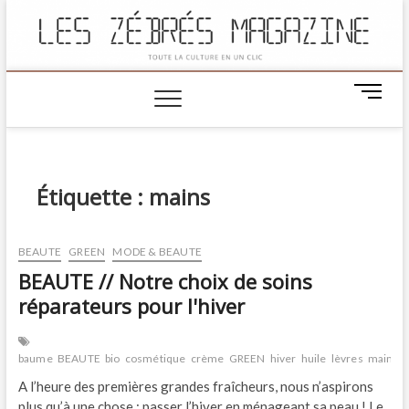
M
e
n
u
B
Étiquette :
mains
u
t
t
o
BEAUTE
GREEN
MODE & BEAUTE
n
BEAUTE // Notre choix de soins
réparateurs pour l'hiver
baume
BEAUTE
bio
cosmétique
crème
GREEN
hiver
huile
lèvres
mains
n
A l’heure des premières grandes fraîcheurs, nous n’aspirons
plus qu’à une chose : passer l’hiver en ménageant sa peau ! Le