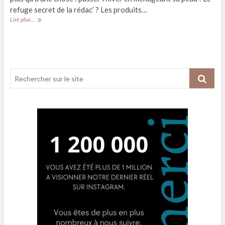
refuge secret de la rédac’ ? Les produits…
BEAUTE
Lire plus...
//
Notre
choix
de
soins
réparateurs
pour
l'hiver