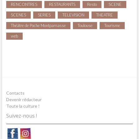
RENCONTRES
RESTAURANTS
Resto
SCENE
SCENES
SERIES
TELEVISION
THEATRE
Théâtre de Poche Montparnasse
Toulouse
Tourisme
web
Contacts
Devenir rédacteur
Toute la culture !
Suivez-nous !