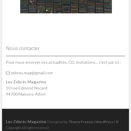
Nous contacter
Pour nous envoyer vos actualités, CD, invitations... c'est par ici :
zebres.mag@gmail.com
Les Zébrés Magazine
10 rue Edmond Nocard
94700 Maisons-Alfort
Les Zébrés Magazine
| Designed by:
Theme Freesia
|
WordPress
| ©
Copyright All right reserved