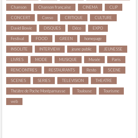
Chanson
Chanson française
CINEMA
CLIP
CONCERT
Conso
CRITIQUE
CULTURE
David Bowie
DISQUES
Déco
EXPO
Festival
FOOD
GREEN
homepage
INSOLITE
INTERVIEW
jeune public
JEUNESSE
LIVRES
MODE
MUSIQUE
Musée
Paris
RENCONTRES
RESTAURANTS
Resto
SCENE
SCENES
SERIES
TELEVISION
THEATRE
Théâtre de Poche Montparnasse
Toulouse
Tourisme
web