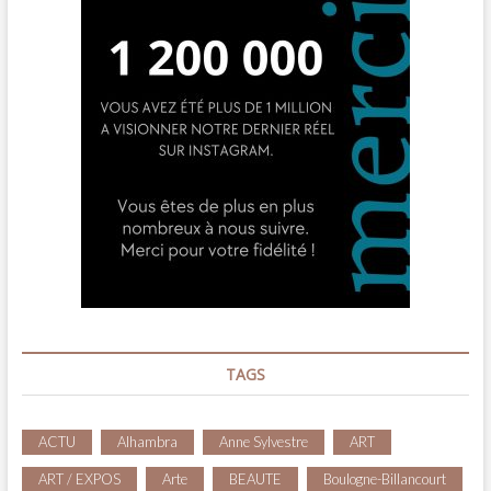
TAGS
ACTU
Alhambra
Anne Sylvestre
ART
ART / EXPOS
Arte
BEAUTE
Boulogne-Billancourt