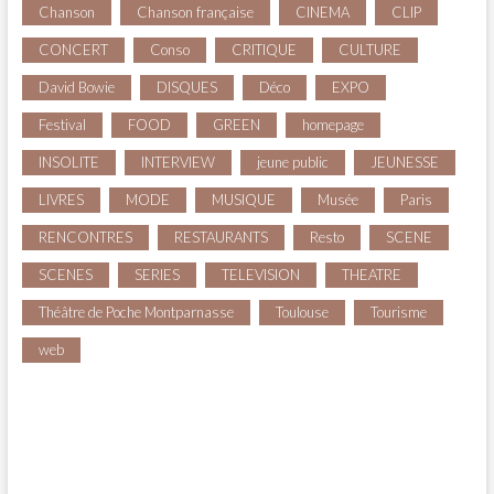
Chanson
Chanson française
CINEMA
CLIP
CONCERT
Conso
CRITIQUE
CULTURE
David Bowie
DISQUES
Déco
EXPO
Festival
FOOD
GREEN
homepage
INSOLITE
INTERVIEW
jeune public
JEUNESSE
LIVRES
MODE
MUSIQUE
Musée
Paris
RENCONTRES
RESTAURANTS
Resto
SCENE
SCENES
SERIES
TELEVISION
THEATRE
Théâtre de Poche Montparnasse
Toulouse
Tourisme
web