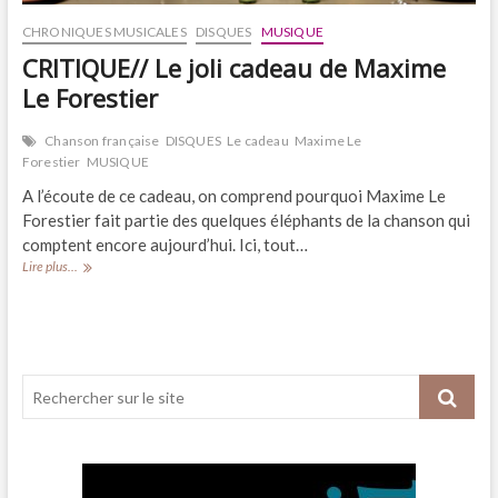
CHRONIQUES MUSICALES
DISQUES
MUSIQUE
CRITIQUE// Le joli cadeau de Maxime
Le Forestier
Chanson française
DISQUES
Le cadeau
Maxime Le
Forestier
MUSIQUE
A l’écoute de ce cadeau, on comprend pourquoi Maxime Le
Forestier fait partie des quelques éléphants de la chanson qui
comptent encore aujourd’hui. Ici, tout…
CRITIQUE//
Lire plus...
Le
joli
cadeau
de
Maxime
Le
Forestier