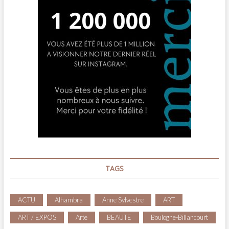
TAGS
ACTU
Alhambra
Anne Sylvestre
ART
ART / EXPOS
Arte
BEAUTE
Boulogne-Billancourt