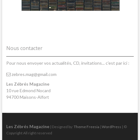
Nous contacter
Pour nous envoyer vos actualités, CD, invitations... c'est par ici :
zebres.mag@gmail.com
Les Zébrés Magazine
10 rue Edmond Nocard
94700 Maisons-Alfort
Les Zébrés Magazine
| Designed by:
Theme Freesia
|
WordPress
| ©
Copyright All right reserved