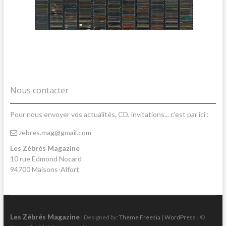
Nous contacter
Pour nous envoyer vos actualités, CD, invitations... c'est par ici :
zebres.mag@gmail.com
Les Zébrés Magazine
10 rue Edmond Nocard
94700 Maisons-Alfort
Les Zébrés Magazine
| Designed by:
Theme Freesia
|
WordPress
| ©