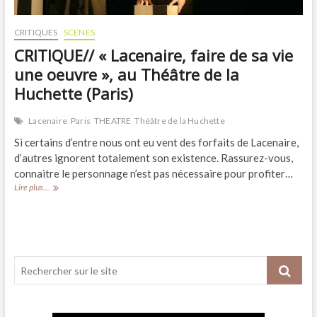
CRITIQUES
SCENES
CRITIQUE// « Lacenaire, faire de sa vie
une oeuvre », au Théâtre de la
Huchette (Paris)
Lacenaire
Paris
THEATRE
Théâtre de la Huchette
Si certains d’entre nous ont eu vent des forfaits de Lacenaire,
d’autres ignorent totalement son existence. Rassurez-vous,
connaitre le personnage n’est pas nécessaire pour profiter…
CRITIQUE//
Lire plus...
« Lacenaire,
faire
de
sa
vie
une
oeuvre »,
au
Théâtre
de