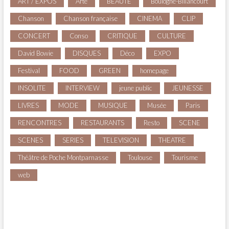
ART / EXPOS
Arte
BEAUTE
Boulogne-Billancourt
Chanson
Chanson française
CINEMA
CLIP
CONCERT
Conso
CRITIQUE
CULTURE
David Bowie
DISQUES
Déco
EXPO
Festival
FOOD
GREEN
homepage
INSOLITE
INTERVIEW
jeune public
JEUNESSE
LIVRES
MODE
MUSIQUE
Musée
Paris
RENCONTRES
RESTAURANTS
Resto
SCENE
SCENES
SERIES
TELEVISION
THEATRE
Théâtre de Poche Montparnasse
Toulouse
Tourisme
web