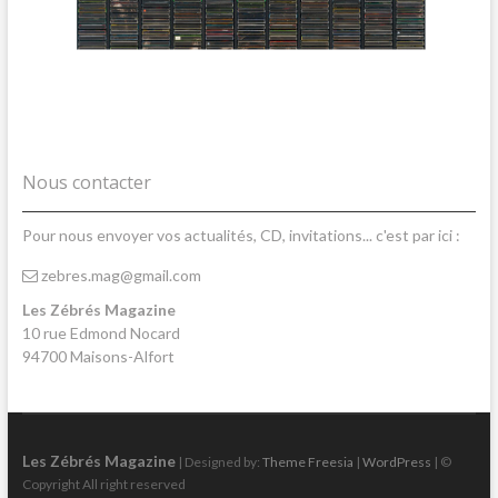
Nous contacter
Pour nous envoyer vos actualités, CD, invitations... c'est par ici :
zebres.mag@gmail.com
Les Zébrés Magazine
10 rue Edmond Nocard
94700 Maisons-Alfort
Les Zébrés Magazine
| Designed by:
Theme Freesia
|
WordPress
| ©
Copyright All right reserved