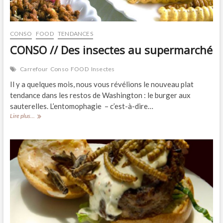
CONSO
FOOD
TENDANCES
CONSO // Des insectes au supermarché
Carrefour
Conso
FOOD
Insectes
Il y a quelques mois, nous vous révélions le nouveau plat
tendance dans les restos de Washington : le burger aux
sauterelles. L’entomophagie – c’est-à-dire…
CONSO
Lire plus...
//
Des
insectes
au
supermarché