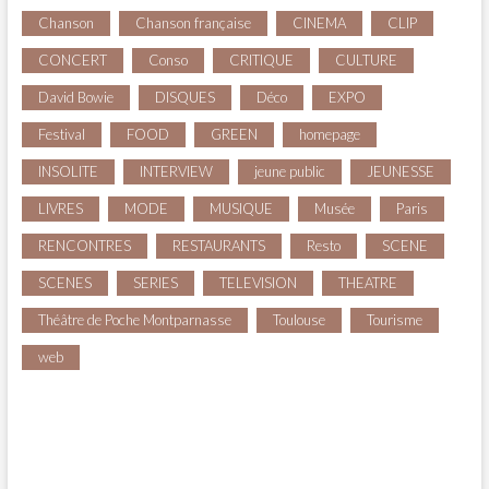
Chanson
Chanson française
CINEMA
CLIP
CONCERT
Conso
CRITIQUE
CULTURE
David Bowie
DISQUES
Déco
EXPO
Festival
FOOD
GREEN
homepage
INSOLITE
INTERVIEW
jeune public
JEUNESSE
LIVRES
MODE
MUSIQUE
Musée
Paris
RENCONTRES
RESTAURANTS
Resto
SCENE
SCENES
SERIES
TELEVISION
THEATRE
Théâtre de Poche Montparnasse
Toulouse
Tourisme
web