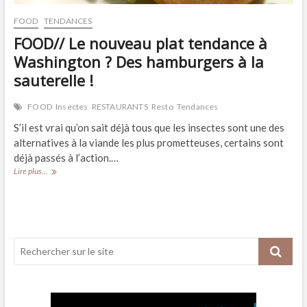
FOOD
TENDANCES
FOOD// Le nouveau plat tendance à
Washington ? Des hamburgers à la
sauterelle !
FOOD
Insectes
RESTAURANTS
Resto
Tendances
S’il est vrai qu’on sait déjà tous que les insectes sont une des
alternatives à la viande les plus prometteuses, certains sont
déjà passés à l’action.…
FOOD//
Lire plus...
Le
nouveau
plat
tendance
à
Washington
?
Des
hamburgers
à
la