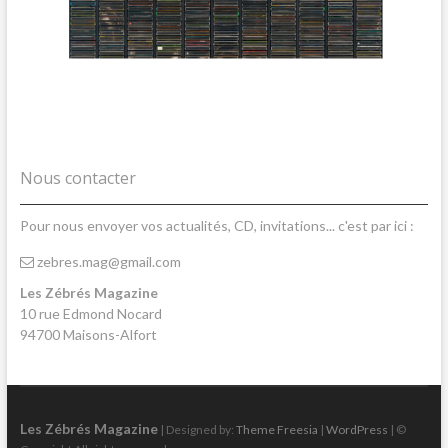
Nous contacter
Pour nous envoyer vos actualités, CD, invitations... c'est par ici :
zebres.mag@gmail.com
Les Zébrés Magazine
10 rue Edmond Nocard
94700 Maisons-Alfort
Les Zébrés Magazine
| Designed by:
Theme Freesia
|
WordPress
| ©