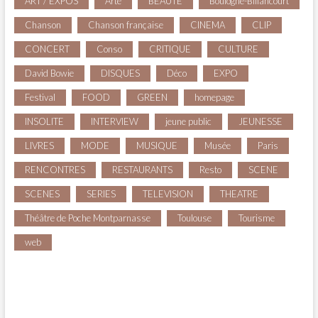
ART / EXPOS
Arte
BEAUTE
Boulogne-Billancourt
Chanson
Chanson française
CINEMA
CLIP
CONCERT
Conso
CRITIQUE
CULTURE
David Bowie
DISQUES
Déco
EXPO
Festival
FOOD
GREEN
homepage
INSOLITE
INTERVIEW
jeune public
JEUNESSE
LIVRES
MODE
MUSIQUE
Musée
Paris
RENCONTRES
RESTAURANTS
Resto
SCENE
SCENES
SERIES
TELEVISION
THEATRE
Théâtre de Poche Montparnasse
Toulouse
Tourisme
web