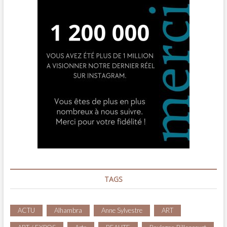
TAGS
ACTU
Alhambra
Anne Sylvestre
ART