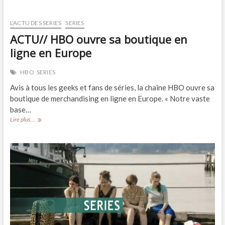
L'ACTU DES SERIES
SERIES
ACTU// HBO ouvre sa boutique en
ligne en Europe
HBO
SERIES
Avis à tous les geeks et fans de séries, la chaîne HBO ouvre sa
boutique de merchandising en ligne en Europe. « Notre vaste
base…
ACTU//
Lire plus...
HBO
ouvre
sa
boutique
en
ligne
en
Europe