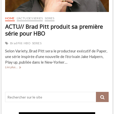
HOME
L'ACTU DES SERIES
SERIES
ACTU// Brad Pitt produit sa première
série pour HBO
Brad Pitt
HBO
SERIES
Selon Variety, Brad Pitt sera le producteur exécutif de Paper,
une série inspirée d’une nouvelle de l’écrivain Jake Halpern,
Play up, publiée dans le New-Yorker…
ACTU//
Lire plus...
Brad
Pitt
produit
sa
première
série
pour
HBO