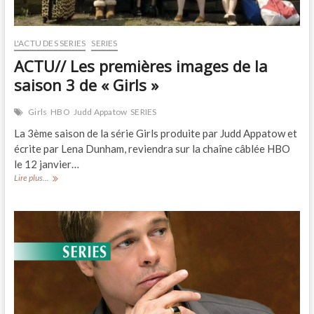
L'ACTU DES SERIES
SERIES
ACTU// Les premières images de la
saison 3 de « Girls »
Girls
HBO
Judd Appatow
SERIES
La 3ème saison de la série Girls produite par Judd Appatow et
écrite par Lena Dunham, reviendra sur la chaîne câblée HBO
le 12 janvier…
ACTU//
Lire plus...
Les
premières
images
de
la
saison
3
de
« Girls »