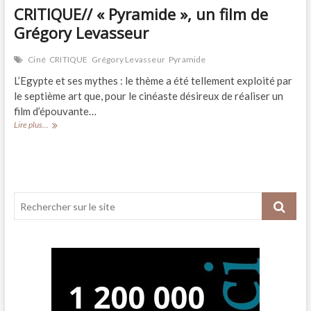
CRITIQUE// « Pyramide », un film de
Grégory Levasseur
Ciné
CRITIQUE
Grégory Levasseur
Pyramide
L’Egypte et ses mythes : le thème a été tellement exploité par
le septième art que, pour le cinéaste désireux de réaliser un
film d’épouvante…
CRITIQUE//
Lire plus...
« Pyramide »,
un
film
de
Grégory
Levasseur