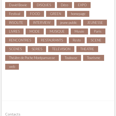
David Bowie
DISQUES
Déco
EXPO
Festival
FOOD
GREEN
homepage
INSOLITE
INTERVIEW
jeune public
JEUNESSE
LIVRES
MODE
MUSIQUE
Musée
Paris
RENCONTRES
RESTAURANTS
Resto
SCENE
SCENES
SERIES
TELEVISION
THEATRE
Théâtre de Poche Montparnasse
Toulouse
Tourisme
web
Contacts