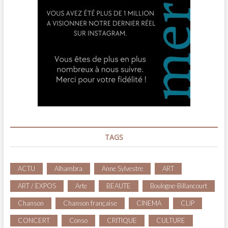
TAGS
ACTU
Alhambra
Anne Sylvestre
ART
ART / EXPOS
Arte
BEAUTE
Boulogne-Billancourt
Chanson
Chanson française
CINEMA
CLIP
CONCERT
Conso
CRITIQUE
CULTURE