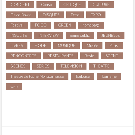
CONCERT
Conso
CRITIQUE
CULTURE
David Bowie
DISQUES
Déco
EXPO
Festival
FOOD
GREEN
homepage
INSOLITE
INTERVIEW
jeune public
JEUNESSE
LIVRES
MODE
MUSIQUE
Musée
Paris
RENCONTRES
RESTAURANTS
Resto
SCENE
SCENES
SERIES
TELEVISION
THEATRE
Théâtre de Poche Montparnasse
Toulouse
Tourisme
web