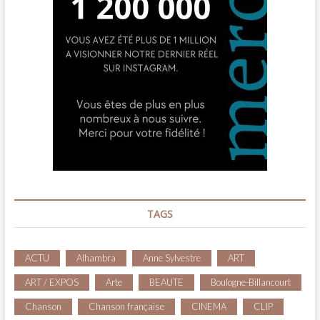
TAGS
ACTU
Alhambra
Anne Sylvestre
ART
ART / EXPOS
Arte
BEAUTE
Boulogne-Billancourt
Chanson
Chanson française
CINEMA
CLIP