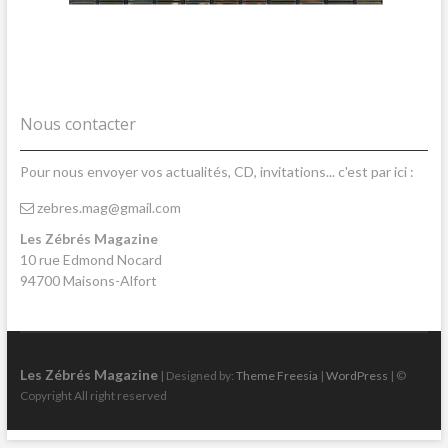
Nous contacter
Pour nous envoyer vos actualités, CD, invitations... c'est par ici :
zebres.mag@gmail.com
Les Zébrés Magazine
10 rue Edmond Nocard
94700 Maisons-Alfort
Les Zébrés Magazine
| Designed by:
Theme Freesia
|
WordPress
| ©
Copyright All right reserved