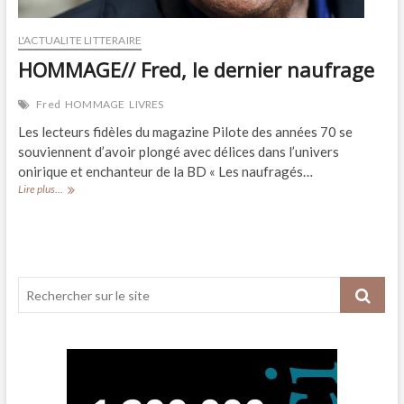
L'ACTUALITE LITTERAIRE
HOMMAGE// Fred, le dernier naufrage
Fred
HOMMAGE
LIVRES
Les lecteurs fidèles du magazine Pilote des années 70 se
souviennent d’avoir plongé avec délices dans l’univers
onirique et enchanteur de la BD « Les naufragés…
HOMMAGE//
Lire plus...
Fred,
le
dernier
naufrage