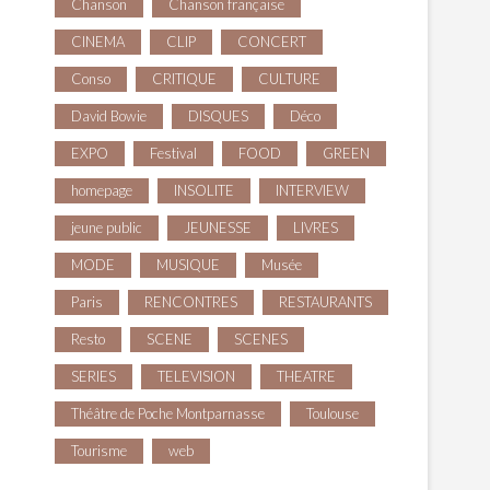
Chanson
Chanson française
CINEMA
CLIP
CONCERT
Conso
CRITIQUE
CULTURE
David Bowie
DISQUES
Déco
EXPO
Festival
FOOD
GREEN
homepage
INSOLITE
INTERVIEW
jeune public
JEUNESSE
LIVRES
MODE
MUSIQUE
Musée
Paris
RENCONTRES
RESTAURANTS
Resto
SCENE
SCENES
SERIES
TELEVISION
THEATRE
Théâtre de Poche Montparnasse
Toulouse
Tourisme
web