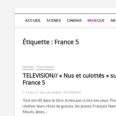
ACCUEIL
SCENES
CINEMA
MUSIQUE
AR
Étiquette :
France 5
MEDIAS
TELEVISION
TELEVISION// « Nus et culottés » s
France 5
France 5
Nus et culottés
TELEVISION
Tout est dit dans le titre. A n’en pas croire ses yeux. Po
réaliser leurs rêves de gosses, les jeunes Français Nan
Mouts, âmes…