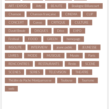
ART / EXPOS
Arte
BEAUTE
Boulogne-Billancourt
Chanson
Chanson française
CINEMA
CLIP
CONCERT
Conso
CRITIQUE
CULTURE
David Bowie
DISQUES
Déco
EXPO
Festival
FOOD
GREEN
homepage
INSOLITE
INTERVIEW
jeune public
JEUNESSE
LIVRES
MODE
MUSIQUE
Musée
Paris
RENCONTRES
RESTAURANTS
Resto
SCENE
SCENES
SERIES
TELEVISION
THEATRE
Théâtre de Poche Montparnasse
Toulouse
Tourisme
web