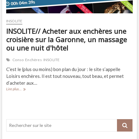
INSOLITE
INSOLITE// Acheter aux enchères une
croisière sur la Garonne, un massage
ou une nuit d'hôtel
Conso
Enchères
INSOLITE
C’est le (plus ou moins) bon plan du jour : le site s’appelle
Loisirs enchères. Il est tout nouveau, tout beau, et permet
d’acheter aux…
INSOLITE//
Lire plus...
Acheter
aux
enchères
une
croisière
sur
la
Garonne,
un