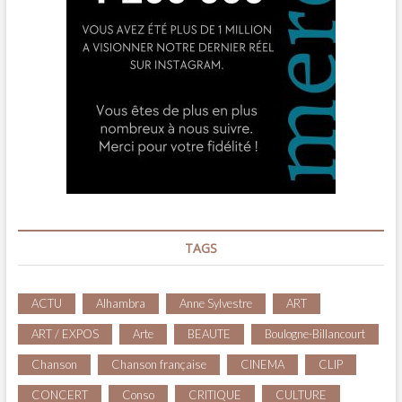
TAGS
ACTU
Alhambra
Anne Sylvestre
ART
ART / EXPOS
Arte
BEAUTE
Boulogne-Billancourt
Chanson
Chanson française
CINEMA
CLIP
CONCERT
Conso
CRITIQUE
CULTURE