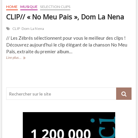
HOME
MUSIQUE
SELECTION CLIPS
CLIP// « No Meu Pais », Dom La Nena
CLIP
Dom La Nena
// Les Zébrés sélectionnent pour vous le meilleur des clips !
Découvrez aujourd’hui le clip élégant de la chanson No Meu
Païs, extraite du premier album…
CLIP//
Lire plus...
« No
Meu
Pais »,
Dom
La
Nena