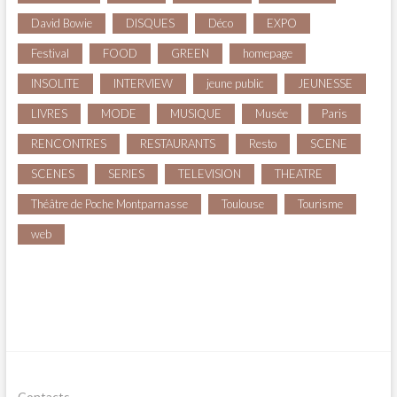
David Bowie
DISQUES
Déco
EXPO
Festival
FOOD
GREEN
homepage
INSOLITE
INTERVIEW
jeune public
JEUNESSE
LIVRES
MODE
MUSIQUE
Musée
Paris
RENCONTRES
RESTAURANTS
Resto
SCENE
SCENES
SERIES
TELEVISION
THEATRE
Théâtre de Poche Montparnasse
Toulouse
Tourisme
web
Contacts