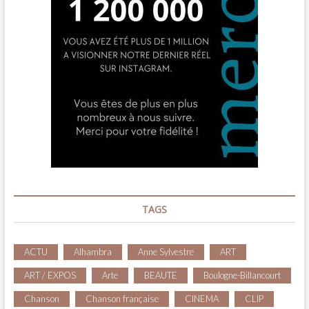
TAGS
ACTU
Alhambra
Anne Sylvestre
ART
ART / EXPOS
Arte
BEAUTE
Boulogne-Billancourt
Chanson
Chanson française
CINEMA
CLIP