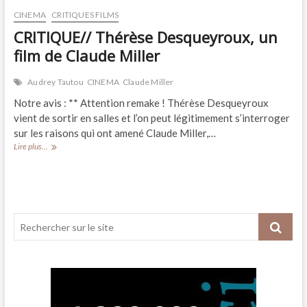
CINEMA
CRITIQUES FILMS
CRITIQUE// Thérèse Desqueyroux, un
film de Claude Miller
Audrey Tautou
CINEMA
Claude Miller
Notre avis : ** Attention remake ! Thérèse Desqueyroux
vient de sortir en salles et l’on peut légitimement s’interroger
sur les raisons qui ont amené Claude Miller,…
CRITIQUE//
Lire plus...
Thérèse
Desqueyroux,
un
film
de
Claude
Miller