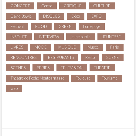
CONCERT
Conso
CRITIQUE
CULTURE
David Bowie
DISQUES
Déco
EXPO
Festival
FOOD
GREEN
homepage
INSOLITE
INTERVIEW
jeune public
JEUNESSE
LIVRES
MODE
MUSIQUE
Musée
Paris
RENCONTRES
RESTAURANTS
Resto
SCENE
SCENES
SERIES
TELEVISION
THEATRE
Théâtre de Poche Montparnasse
Toulouse
Tourisme
web