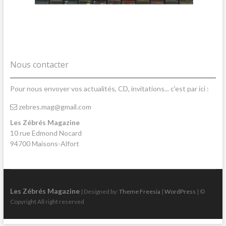
Nous contacter
Pour nous envoyer vos actualités, CD, invitations... c'est par ici :
zebres.mag@gmail.com
Les Zébrés Magazine
10 rue Edmond Nocard
94700 Maisons-Alfort
Les Zébrés Magazine
| Designed by:
Theme Freesia
|
WordPress
| ©
Copyright All right reserved