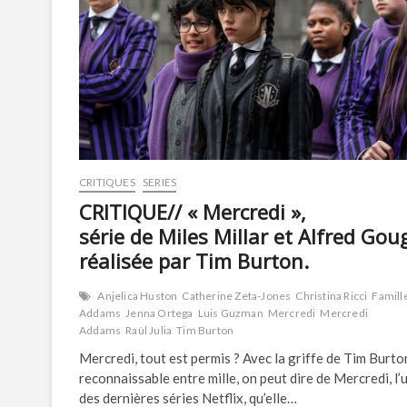
CRITIQUES
SERIES
CRITIQUE// « Mercredi »,
série de Miles Millar et Alfred Gou
réalisée par Tim Burton.
Anjelica Huston
Catherine Zeta-Jones
Christina Ricci
Famill
Addams
Jenna Ortega
Luis Guzman
Mercredi
Mercredi
Addams
Raùl Julia
Tim Burton
Mercredi, tout est permis ? Avec la griffe de Tim Burto
reconnaissable entre mille, on peut dire de Mercredi, l’
des dernières séries Netflix, qu’elle…