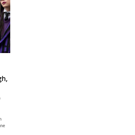
gh,
e
n
une