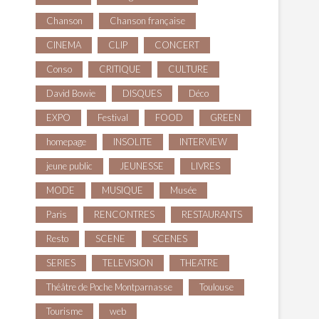
Chanson
Chanson française
CINEMA
CLIP
CONCERT
Conso
CRITIQUE
CULTURE
David Bowie
DISQUES
Déco
EXPO
Festival
FOOD
GREEN
homepage
INSOLITE
INTERVIEW
jeune public
JEUNESSE
LIVRES
MODE
MUSIQUE
Musée
Paris
RENCONTRES
RESTAURANTS
Resto
SCENE
SCENES
SERIES
TELEVISION
THEATRE
Théâtre de Poche Montparnasse
Toulouse
Tourisme
web