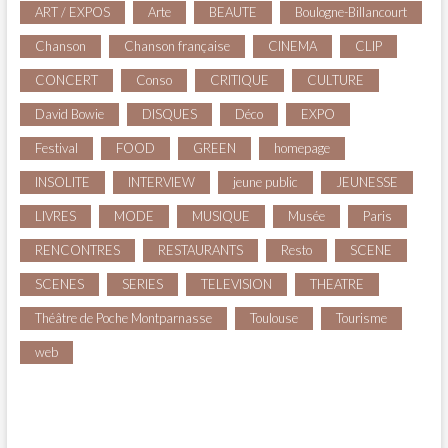
ART / EXPOS
Arte
BEAUTE
Boulogne-Billancourt
Chanson
Chanson française
CINEMA
CLIP
CONCERT
Conso
CRITIQUE
CULTURE
David Bowie
DISQUES
Déco
EXPO
Festival
FOOD
GREEN
homepage
INSOLITE
INTERVIEW
jeune public
JEUNESSE
LIVRES
MODE
MUSIQUE
Musée
Paris
RENCONTRES
RESTAURANTS
Resto
SCENE
SCENES
SERIES
TELEVISION
THEATRE
Théâtre de Poche Montparnasse
Toulouse
Tourisme
web