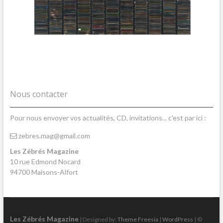
Nous contacter
Pour nous envoyer vos actualités, CD, invitations... c'est par ici :
zebres.mag@gmail.com
Les Zébrés Magazine
10 rue Edmond Nocard
94700 Maisons-Alfort
Les Zébrés Magazine
| Designed by:
Theme Freesia
|
WordPress
| ©