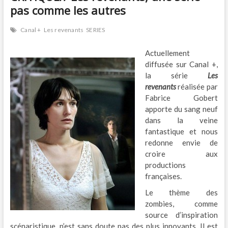
pas comme les autres
Canal +
Les revenants
SERIES
Actuellement
diffusée sur Canal +,
la série
Les
revenants
réalisée par
Fabrice Gobert
apporte du sang neuf
dans la veine
fantastique et nous
redonne envie de
croire aux
productions
françaises.
Le thème des
zombies, comme
source d’inspiration
scénaristique, n’est sans doute pas des plus innovants. Il est