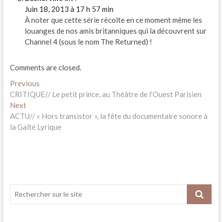
Juin 18, 2013 à 17 h 57 min
À noter que cette série récolte en ce moment même les
louanges de nos amis britanniques qui la découvrent sur
Channel 4 (sous le nom The Returned) !
Comments are closed.
Navigation
Previous
Previous
post:
CRITIQUE// Le petit prince, au Théâtre de l’Ouest Parisien
de
Next
Next
l’article
post:
ACTU// « Hors transistor », la fête du documentaire sonore à
la Gaîté Lyrique