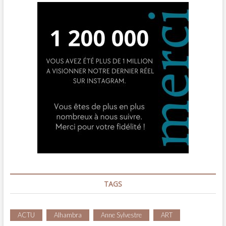
TAGS
ACTU
Alhambra
Anne Sylvestre
ART