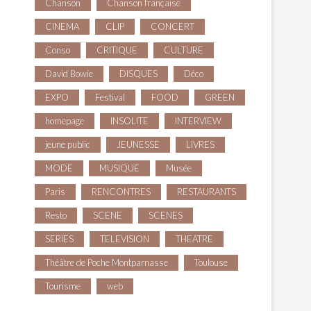
Chanson
Chanson française
CINEMA
CLIP
CONCERT
Conso
CRITIQUE
CULTURE
David Bowie
DISQUES
Déco
EXPO
Festival
FOOD
GREEN
homepage
INSOLITE
INTERVIEW
jeune public
JEUNESSE
LIVRES
MODE
MUSIQUE
Musée
Paris
RENCONTRES
RESTAURANTS
Resto
SCENE
SCENES
SERIES
TELEVISION
THEATRE
Théâtre de Poche Montparnasse
Toulouse
Tourisme
web