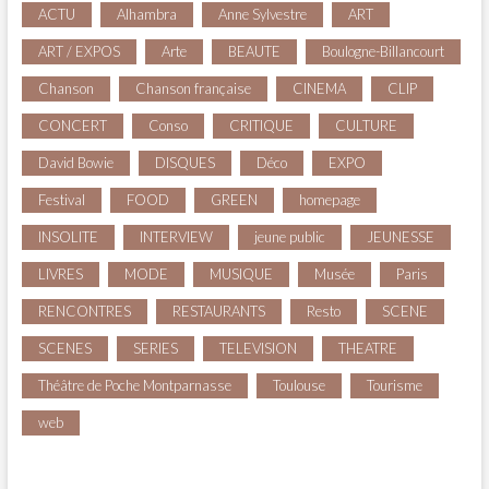
ACTU
Alhambra
Anne Sylvestre
ART
ART / EXPOS
Arte
BEAUTE
Boulogne-Billancourt
Chanson
Chanson française
CINEMA
CLIP
CONCERT
Conso
CRITIQUE
CULTURE
David Bowie
DISQUES
Déco
EXPO
Festival
FOOD
GREEN
homepage
INSOLITE
INTERVIEW
jeune public
JEUNESSE
LIVRES
MODE
MUSIQUE
Musée
Paris
RENCONTRES
RESTAURANTS
Resto
SCENE
SCENES
SERIES
TELEVISION
THEATRE
Théâtre de Poche Montparnasse
Toulouse
Tourisme
web