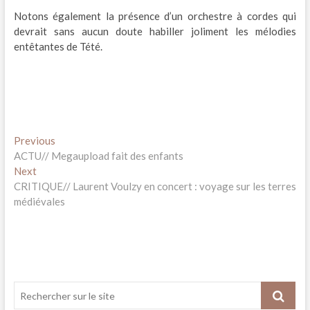
Notons également la présence d’un orchestre à cordes qui
devrait sans aucun doute habiller joliment les mélodies
entêtantes de Tété.
Navigation
Previous
Previous
post:
ACTU// Megaupload fait des enfants
de
Next
Next
l’article
post:
CRITIQUE// Laurent Voulzy en concert : voyage sur les terres
médiévales