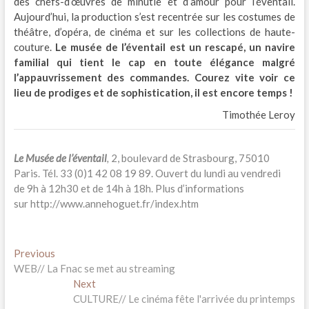
des chefs-d’œuvres de minutie et d’amour pour l’éventail.
Aujourd’hui, la production s’est recentrée sur les costumes de
théâtre, d’opéra, de cinéma et sur les collections de haute-
couture.
Le musée de l’éventail est un rescapé, un navire
familial qui tient le cap en toute élégance malgré
l’appauvrissement des commandes. Courez vite voir ce
lieu de prodiges et de sophistication, il est encore temps !
Timothée Leroy
Le Musée de l’éventail
,
2, boulevard de Strasbourg, 75010
Paris. Tél. 33 (0)1 42 08 19 89. Ouvert du lundi au vendredi
de 9h à 12h30 et de 14h à 18h. Plus d’informations
sur http://www.annehoguet.fr/index.htm
Navigation
Previous
Previous
post:
WEB// La Fnac se met au streaming
de
Next
Next
l’article
post:
CULTURE// Le cinéma fête l'arrivée du printemps