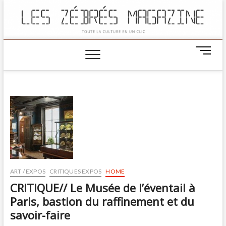
M
e
n
u
B
u
t
t
o
n
ART / EXPOS
CRITIQUES EXPOS
HOME
CRITIQUE// Le Musée de l’éventail à
Paris, bastion du raffinement et du
savoir-faire