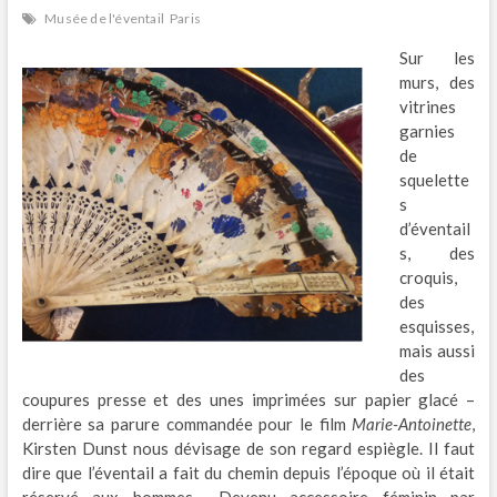
Musée de l'éventail
Paris
Sur les
murs, des
vitrines
garnies
de
squelette
s
d’éventail
s, des
croquis,
des
esquisses,
mais aussi
des
coupures presse et des unes imprimées sur papier glacé –
derrière sa parure commandée pour le film
Marie-Antoinette
,
Kirsten Dunst nous dévisage de son regard espiègle. Il faut
dire que l’éventail a fait du chemin depuis l’époque où il était