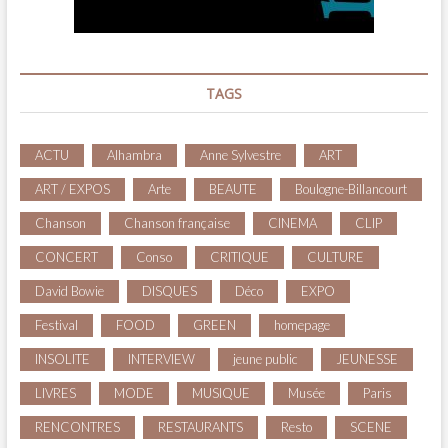
TAGS
ACTU
Alhambra
Anne Sylvestre
ART
ART / EXPOS
Arte
BEAUTE
Boulogne-Billancourt
Chanson
Chanson française
CINEMA
CLIP
CONCERT
Conso
CRITIQUE
CULTURE
David Bowie
DISQUES
Déco
EXPO
Festival
FOOD
GREEN
homepage
INSOLITE
INTERVIEW
jeune public
JEUNESSE
LIVRES
MODE
MUSIQUE
Musée
Paris
RENCONTRES
RESTAURANTS
Resto
SCENE