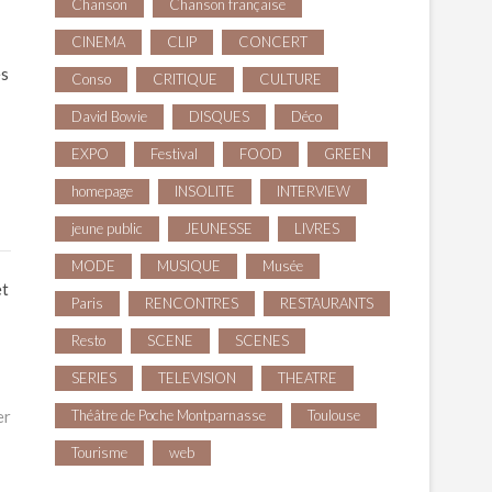
Chanson
Chanson française
CINEMA
CLIP
CONCERT
es
Conso
CRITIQUE
CULTURE
David Bowie
DISQUES
Déco
EXPO
Festival
FOOD
GREEN
homepage
INSOLITE
INTERVIEW
jeune public
JEUNESSE
LIVRES
MODE
MUSIQUE
Musée
et
Paris
RENCONTRES
RESTAURANTS
Resto
SCENE
SCENES
SERIES
TELEVISION
THEATRE
er
Théâtre de Poche Montparnasse
Toulouse
Tourisme
web