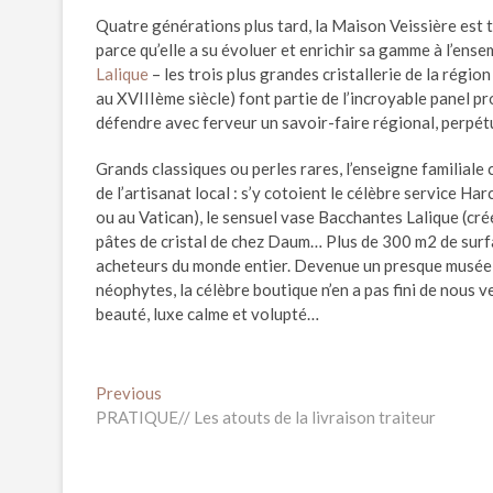
Quatre générations plus tard, la Maison Veissière est t
parce qu’elle a su évoluer et enrichir sa gamme à l’ense
Lalique
– les trois plus grandes cristallerie de la régi
au XVIIIème siècle) font partie de l’incroyable panel pr
défendre avec ferveur un savoir-faire régional, perpétu
Grands classiques ou perles rares, l’enseigne familiale
de l’artisanat local : s’y cotoient le célèbre service H
ou au Vatican), le sensuel vase Bacchantes Lalique (cr
pâtes de cristal de chez Daum… Plus de 300 m2 de surfac
acheteurs du monde entier. Devenue un presque musée
néophytes, la célèbre boutique n’en a pas fini de nous ven
beauté, luxe calme et volupté…
Navigation
Previous
Previous
post:
PRATIQUE// Les atouts de la livraison traiteur
de
l’article