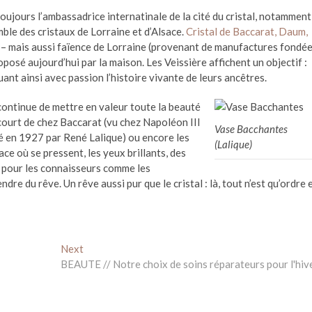
oujours l’ambassadrice internatinale de la cité du cristal, notamment
mble des cristaux de Lorraine et d’Alsace.
Cristal de Baccarat, Daum,
on – mais aussi faïence de Lorraine (provenant de manufactures fondé
oposé aujourd’hui par la maison. Les Veissière affichent un objectif :
ant ainsi avec passion l’histoire vivante de leurs ancêtres.
 continue de mettre en valeur toute la beauté
arcourt de chez Baccarat (vu chez Napoléon III
Vase Bacchantes
éé en 1927 par René Lalique) ou encore les
(Lalique)
e où se pressent, les yeux brillants, des
 pour les connaisseurs comme les
dre du rêve. Un rêve aussi pur que le cristal : là, tout n’est qu’ordre 
Next
Next
post:
BEAUTE // Notre choix de soins réparateurs pour l'hiv